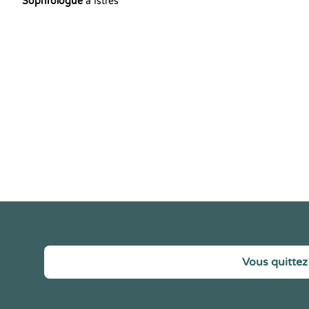
Sophrologue
à Istres
Vous quittez 