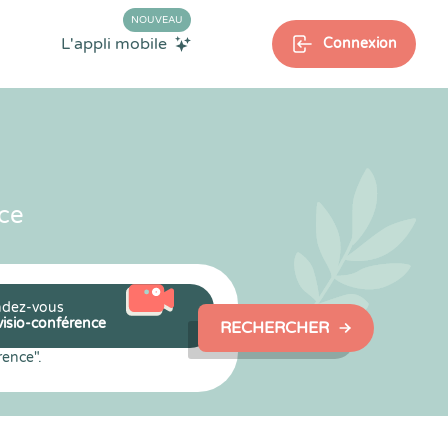
NOUVEAU
L'appli mobile
Connexion
ce
dez-vous
visio-conférence
RECHERCHER
rence".