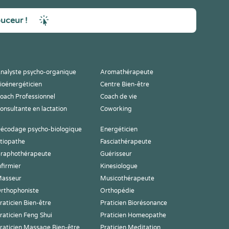
ouceur !
nalyste psycho-organique
Aromathérapeute
ioénergéticien
Centre Bien-être
oach Professionnel
Coach de vie
onsultante en lactation
Coworking
écodage psycho-biologique
Energéticien
tiopathe
Fasciathérapeute
raphothérapeute
Guérisseur
nfirmier
Kinesiologue
asseur
Musicothérapeute
rthophoniste
Orthopédie
raticien Bien-être
Praticien Biorésonance
raticien Feng Shui
Praticien Homeopathe
raticien Massage Bien-être
Praticien Meditation