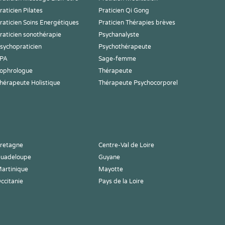
raticien Pilates
Praticien Qi Gong
raticien Soins Energétiques
Praticien Thérapies brèves
raticien sonothérapie
Psychanalyste
sychopraticien
Psychothérapeute
PA
Sage-femme
ophrologue
Thérapeute
hérapeute Holistique
Thérapeute Psychocorporel
retagne
Centre-Val de Loire
uadeloupe
Guyane
artinique
Mayotte
ccitanie
Pays de la Loire