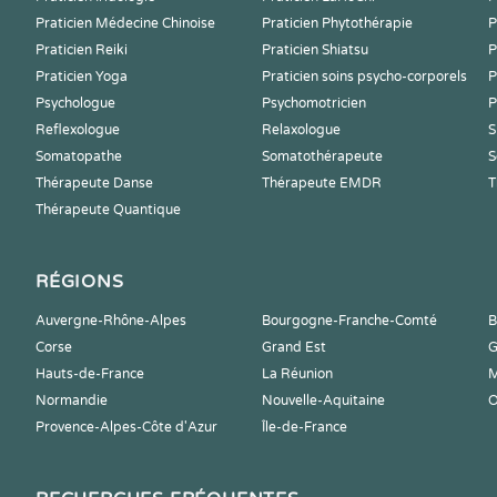
Praticien Médecine Chinoise
Praticien Phytothérapie
P
Praticien Reiki
Praticien Shiatsu
P
Praticien Yoga
Praticien soins psycho-corporels
P
Psychologue
Psychomotricien
P
Reflexologue
Relaxologue
S
Somatopathe
Somatothérapeute
S
Thérapeute Danse
Thérapeute EMDR
T
Thérapeute Quantique
RÉGIONS
Auvergne-Rhône-Alpes
Bourgogne-Franche-Comté
B
Corse
Grand Est
G
Hauts-de-France
La Réunion
M
Normandie
Nouvelle-Aquitaine
O
Provence-Alpes-Côte d'Azur
Île-de-France