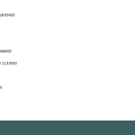
(83500)
06800)
e
(13300)
)