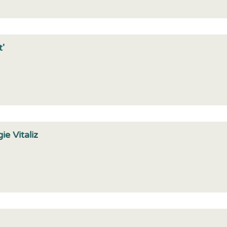
t'
e Vitaliz