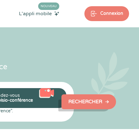
NOUVEAU
L'appli mobile
Connexion
ce
dez-vous
visio-conférence
RECHERCHER
rence".