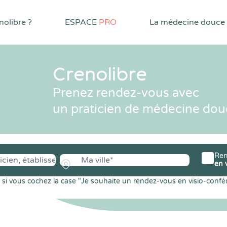
olibre ?
ESPACE
PRO
La médecine douce
Crenolibre
Prenez rendez-vous avec
un praticien de médecine dou
Ren
en 
si vous cochez la case "Je souhaite un rendez-vous en visio-confé