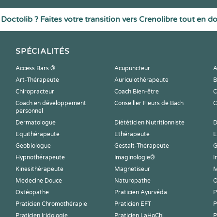
Doctolib ? Faites votre transition vers Crenolibre tout en d
SPÉCIALITÉS
Access Bars ®
Acupuncteur
A
Art-Thérapeute
Auriculothérapeute
B
Chiropracteur
Coach Bien-être
C
Coach en développement
Conseiller Fleurs de Bach
C
personnel
Dermatologue
Diététicien Nutritionniste
D
Equithérapeute
Ethérapeute
E
Geobiologue
Gestalt-Thérapeute
G
Hypnothérapeute
Imaginologie®
I
Kinesithérapeute
Magnetiseur
M
Médecine Douce
Naturopathe
O
Ostéopathe
Praticien Ayurvéda
P
Praticien Chromothérapie
Praticien EFT
P
Praticien Iridologie
Praticien LaHoChi
P