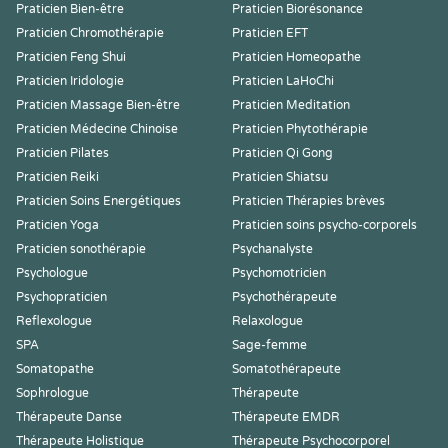
Praticien Bien-être
Praticien Biorésonance
Praticien Chromothérapie
Praticien EFT
Praticien Feng Shui
Praticien Homeopathe
Praticien Iridologie
Praticien LaHoChi
Praticien Massage Bien-être
Praticien Meditation
Praticien Médecine Chinoise
Praticien Phytothérapie
Praticien Pilates
Praticien Qi Gong
Praticien Reiki
Praticien Shiatsu
Praticien Soins Energétiques
Praticien Thérapies brèves
Praticien Yoga
Praticien soins psycho-corporels
Praticien sonothérapie
Psychanalyste
Psychologue
Psychomotricien
Psychopraticien
Psychothérapeute
Reflexologue
Relaxologue
SPA
Sage-femme
Somatopathe
Somatothérapeute
Sophrologue
Thérapeute
Thérapeute Danse
Thérapeute EMDR
Thérapeute Holistique
Thérapeute Psychocorporel