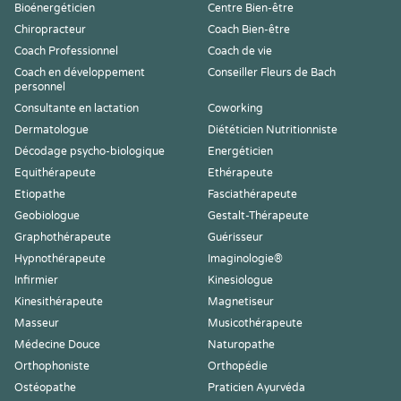
Bioénergéticien
Centre Bien-être
Chiropracteur
Coach Bien-être
Coach Professionnel
Coach de vie
Coach en développement
Conseiller Fleurs de Bach
personnel
Consultante en lactation
Coworking
Dermatologue
Diététicien Nutritionniste
Décodage psycho-biologique
Energéticien
Equithérapeute
Ethérapeute
Etiopathe
Fasciathérapeute
Geobiologue
Gestalt-Thérapeute
Graphothérapeute
Guérisseur
Hypnothérapeute
Imaginologie®
Infirmier
Kinesiologue
Kinesithérapeute
Magnetiseur
Masseur
Musicothérapeute
Médecine Douce
Naturopathe
Orthophoniste
Orthopédie
Ostéopathe
Praticien Ayurvéda