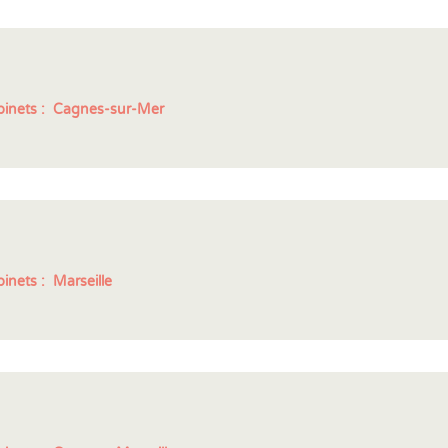
inets :
Cagnes-sur-Mer
inets :
Marseille