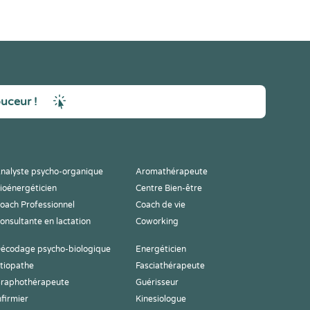
ouceur !
nalyste psycho-organique
Aromathérapeute
ioénergéticien
Centre Bien-être
oach Professionnel
Coach de vie
onsultante en lactation
Coworking
écodage psycho-biologique
Energéticien
tiopathe
Fasciathérapeute
raphothérapeute
Guérisseur
nfirmier
Kinesiologue