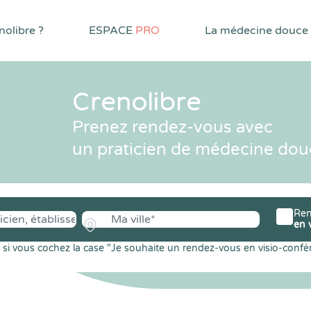
olibre ?
ESPACE
PRO
La médecine douce
Crenolibre
Prenez rendez-vous avec
un praticien de médecine dou
Ren
en 
si vous cochez la case "Je souhaite un rendez-vous en visio-confé