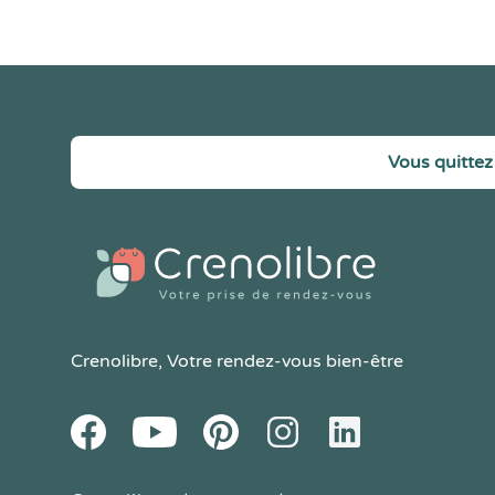
Vous quittez 
Crenolibre
, Votre rendez-vous bien-être
Youtube
Facebook
Pintereset
Instagram
LinkedIn