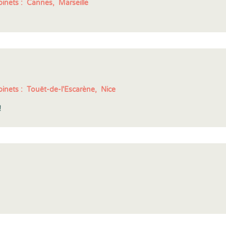
inets :
Cannes,
Marseille
inets :
Touët-de-l'Escarène,
Nice
!