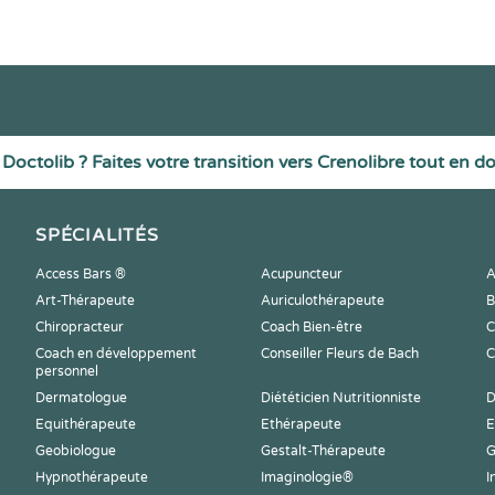
Doctolib ? Faites votre transition vers Crenolibre tout en d
SPÉCIALITÉS
Access Bars ®
Acupuncteur
A
Art-Thérapeute
Auriculothérapeute
B
Chiropracteur
Coach Bien-être
C
Coach en développement
Conseiller Fleurs de Bach
C
personnel
Dermatologue
Diététicien Nutritionniste
D
Equithérapeute
Ethérapeute
E
Geobiologue
Gestalt-Thérapeute
G
Hypnothérapeute
Imaginologie®
I