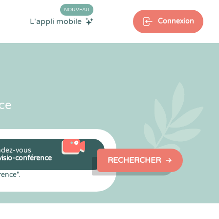
NOUVEAU
L'appli mobile
Connexion
ce
dez-vous
visio-conférence
RECHERCHER
rence".