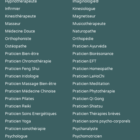
Hypnothérapeute
Imaginologie®
Infirmier
Kinesiologue
Kinesithérapeute
Magnetiseur
Masseur
Musicothérapeute
Médecine Douce
Naturopathe
Orthophoniste
Orthopédie
Ostéopathe
Praticien Ayurvéda
Praticien Bien-être
Praticien Biorésonance
Praticien Chromothérapie
Praticien EFT
Praticien Feng Shui
Praticien Homeopathe
Praticien Iridologie
Praticien LaHoChi
Praticien Massage Bien-être
Praticien Meditation
Praticien Médecine Chinoise
Praticien Phytothérapie
Praticien Pilates
Praticien Qi Gong
Praticien Reiki
Praticien Shiatsu
Praticien Soins Energétiques
Praticien Thérapies brèves
Praticien Yoga
Praticien soins psycho-corporels
Praticien sonothérapie
Psychanalyste
Psychologue
Psychomotricien