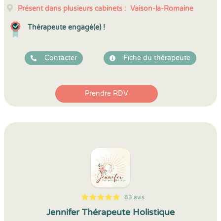
Présent dans plusieurs cabinets :
Vaison-la-Romaine
Thérapeute engagé(e) !
Contacter
Fiche du thérapeute
Prendre RDV
83 avis
5
1
5
83
Jennifer Thérapeute Holistique