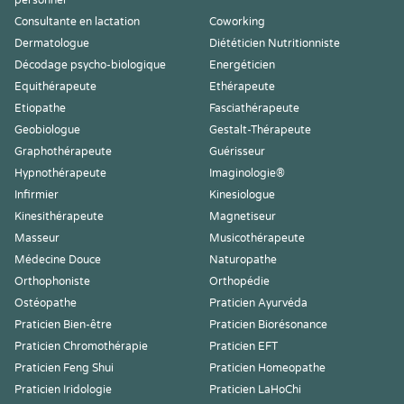
personnel
Consultante en lactation
Coworking
Dermatologue
Diététicien Nutritionniste
Décodage psycho-biologique
Energéticien
Equithérapeute
Ethérapeute
Etiopathe
Fasciathérapeute
Geobiologue
Gestalt-Thérapeute
Graphothérapeute
Guérisseur
Hypnothérapeute
Imaginologie®
Infirmier
Kinesiologue
Kinesithérapeute
Magnetiseur
Masseur
Musicothérapeute
Médecine Douce
Naturopathe
Orthophoniste
Orthopédie
Ostéopathe
Praticien Ayurvéda
Praticien Bien-être
Praticien Biorésonance
Praticien Chromothérapie
Praticien EFT
Praticien Feng Shui
Praticien Homeopathe
Praticien Iridologie
Praticien LaHoChi