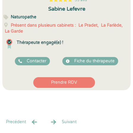
59 avis
5
1
5
59
Sabine Lefevre
Naturopathe
Présent dans plusieurs cabinets :
Le Pradet,
La Farlède,
La Garde
Thérapeute engagé(e) !
Contacter
Fiche du thérapeute
Prendre RDV
Precédent
Suivant