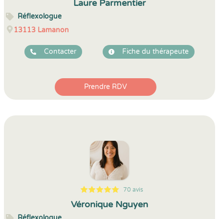
Laure Parmentier
Réflexologue
13113
Lamanon
Contacter
Fiche du thérapeute
Prendre RDV
70 avis
5
1
5
70
Véronique Nguyen
Réflexologue