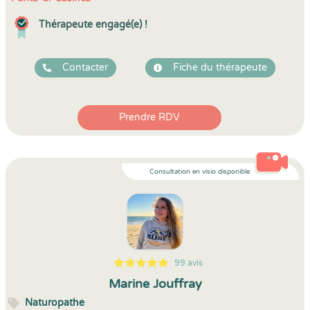
Thérapeute engagé(e) !
Contacter
Fiche du thérapeute
Prendre RDV
Consultation en visio disponible
99 avis
5
1
5
99
Marine Jouffray
Naturopathe