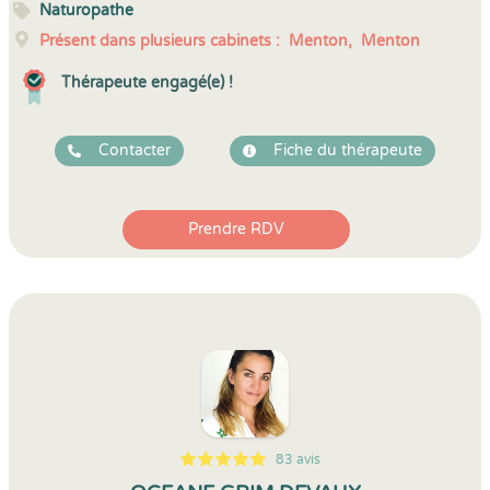
Naturopathe
Présent dans plusieurs cabinets :
Menton,
Menton
Thérapeute engagé(e) !
Contacter
Fiche du thérapeute
Prendre RDV
83 avis
5
1
5
83