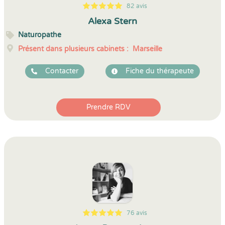
82 avis
5
1
5
82
Alexa Stern
Naturopathe
Présent dans plusieurs cabinets :
Marseille
Contacter
Fiche du thérapeute
Prendre RDV
76 avis
5
1
5
76