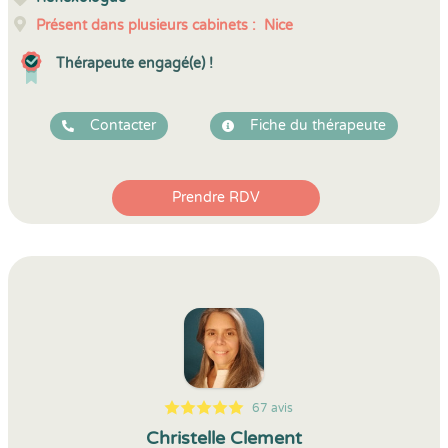
Présent dans plusieurs cabinets :
Nice
Thérapeute engagé(e) !
Contacter
Fiche du thérapeute
Prendre RDV
67 avis
5
1
5
67
Christelle Clement