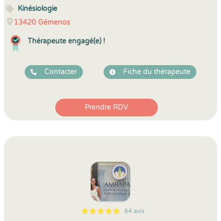
Kinésiologie
13420
Gémenos
Thérapeute engagé(e) !
Contacter
Fiche du thérapeute
Prendre RDV
64 avis
5
1
5
64