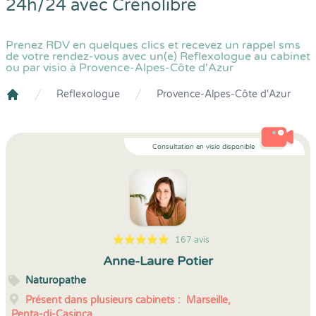
24h/24 avec
Crenolibre
Prenez RDV en quelques clics et recevez un rappel sms
de votre rendez-vous avec un(e) Reflexologue au cabinet
ou par visio à Provence-Alpes-Côte d'Azur
Reflexologue
Provence-Alpes-Côte d'Azur
Crenolibre
Consultation en visio disponible
167 avis
5
1
5
167
Anne-Laure Potier
Naturopathe
Présent dans plusieurs cabinets :
Marseille,
Penta-di-Casinca