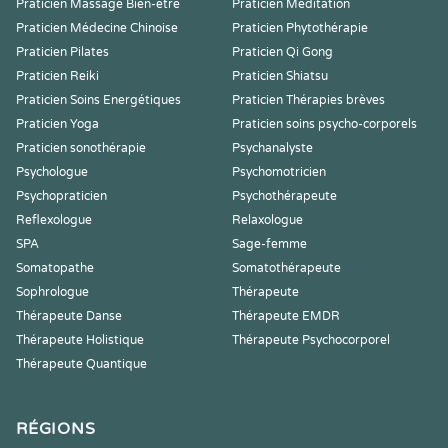
Praticien Massage Bien-être
Praticien Meditation
Praticien Médecine Chinoise
Praticien Phytothérapie
Praticien Pilates
Praticien Qi Gong
Praticien Reiki
Praticien Shiatsu
Praticien Soins Energétiques
Praticien Thérapies brèves
Praticien Yoga
Praticien soins psycho-corporels
Praticien sonothérapie
Psychanalyste
Psychologue
Psychomotricien
Psychopraticien
Psychothérapeute
Reflexologue
Relaxologue
SPA
Sage-femme
Somatopathe
Somatothérapeute
Sophrologue
Thérapeute
Thérapeute Danse
Thérapeute EMDR
Thérapeute Holistique
Thérapeute Psychocorporel
Thérapeute Quantique
RÉGIONS