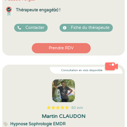
Thérapeute engagé(e) !
Contacter
Fiche du thérapeute
Prendre RDV
Consultation en visio disponible
60 avis
5
1
5
60
Martin CLAUDON
Hypnose Sophrologie EMDR