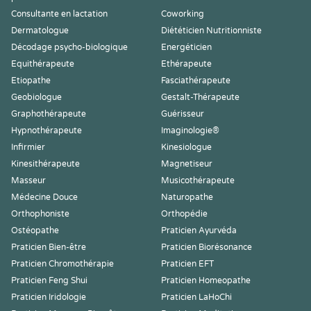
Consultante en lactation
Coworking
Dermatologue
Diététicien Nutritionniste
Décodage psycho-biologique
Energéticien
Equithérapeute
Ethérapeute
Etiopathe
Fasciathérapeute
Geobiologue
Gestalt-Thérapeute
Graphothérapeute
Guérisseur
Hypnothérapeute
Imaginologie®
Infirmier
Kinesiologue
Kinesithérapeute
Magnetiseur
Masseur
Musicothérapeute
Médecine Douce
Naturopathe
Orthophoniste
Orthopédie
Ostéopathe
Praticien Ayurvéda
Praticien Bien-être
Praticien Biorésonance
Praticien Chromothérapie
Praticien EFT
Praticien Feng Shui
Praticien Homeopathe
Praticien Iridologie
Praticien LaHoChi