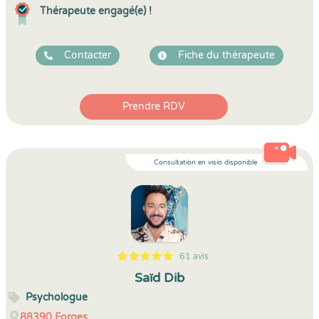
Thérapeute engagé(e) !
Contacter
Fiche du thérapeute
Prendre RDV
Consultation en visio disponible
61 avis
5
1
5
61
Saïd Dib
Psychologue
88390
Forges