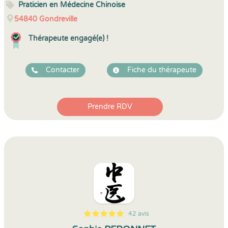
Praticien en Médecine Chinoise
54840
Gondreville
Thérapeute engagé(e) !
Contacter
Fiche du thérapeute
Prendre RDV
42 avis
5
1
5
42