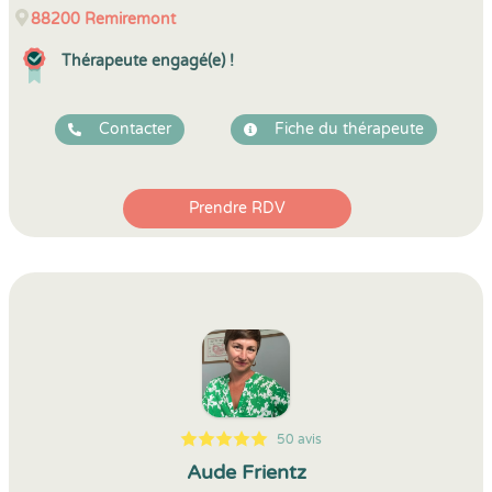
88200
Remiremont
Thérapeute engagé(e) !
Contacter
Fiche du thérapeute
Prendre RDV
50 avis
5
1
5
50
Aude Frientz