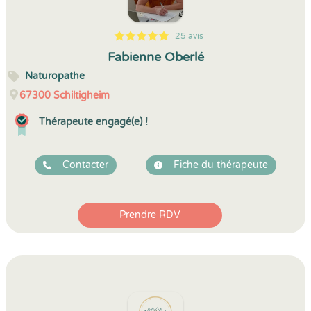
25 avis
5
1
5
25
Fabienne Oberlé
Naturopathe
67300
Schiltigheim
Thérapeute engagé(e) !
Contacter
Fiche du thérapeute
Prendre RDV