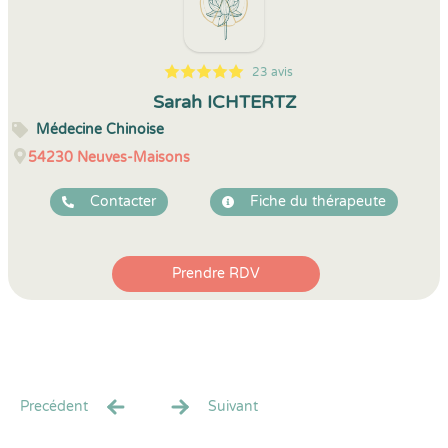
23 avis
5
1
5
23
Sarah ICHTERTZ
Médecine Chinoise
54230
Neuves-Maisons
Contacter
Fiche du thérapeute
Prendre RDV
Precédent
Suivant