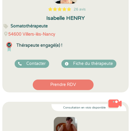
26 avis
5
1
5
26
Isabelle HENRY
Somatothérapeute
54600
Villers-lès-Nancy
Thérapeute engagé(e) !
Contacter
Fiche du thérapeute
Prendre RDV
Consultation en visio disponible