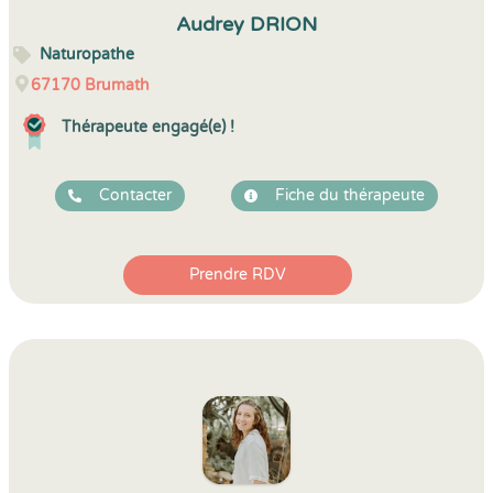
5
1
5
39
Audrey DRION
Naturopathe
67170
Brumath
Thérapeute engagé(e) !
Contacter
Fiche du thérapeute
Prendre RDV