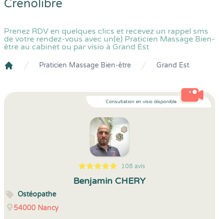
Crenolibre
Prenez RDV en quelques clics et recevez un rappel sms
de votre rendez-vous avec un(e) Praticien Massage Bien-
être au cabinet ou par visio à Grand Est
Praticien Massage Bien-être
Grand Est
Crenolibre
Consultation en visio disponible
108 avis
5
1
5
108
Benjamin CHERY
Ostéopathe
54000
Nancy