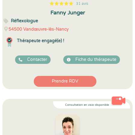
31 avis
5
1
5
31
Fanny Junger
Réflexologue
54500
Vandœuvre-lès-Nancy
Thérapeute engagé(e) !
Contacter
Fiche du thérapeute
Prendre RDV
Consultation en visio disponible