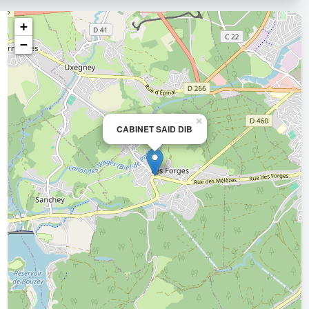
+
−
×
CABINET SAID DIB