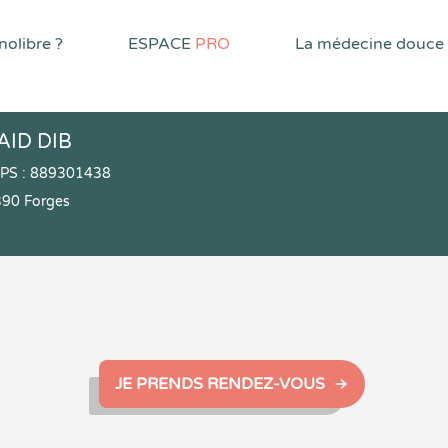
olibre ?
ESPACE
PRO
La médecine douce
AID DIB
PPS : 889301438
390 Forges
JE PRENDS RENDEZ-VOUS