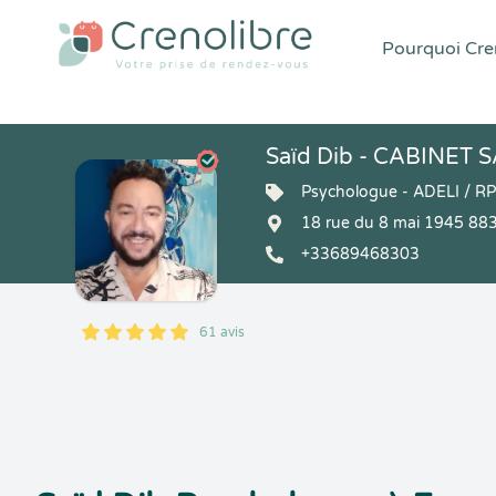
Pourquoi Cren
Saïd Dib - CABINET S
Psychologue - ADELI / R
18 rue du 8 mai 1945 88
+33689468303
61 avis
5
1
5
61