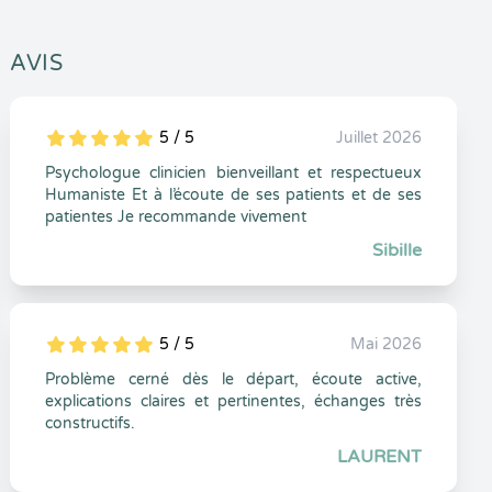
AVIS
5 / 5
Juillet 2026
5
1
5
0
Psychologue clinicien bienveillant et respectueux
Humaniste Et à l’écoute de ses patients et de ses
patientes Je recommande vivement
Sibille
5 / 5
Mai 2026
5
1
5
0
Problème cerné dès le départ, écoute active,
explications claires et pertinentes, échanges très
constructifs.
LAURENT