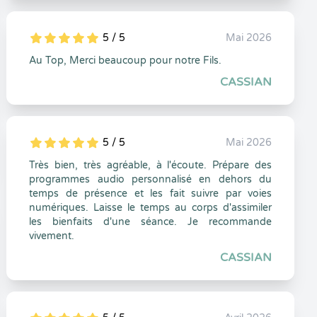
5 / 5
Mai 2026
5
1
5
0
Au Top, Merci beaucoup pour notre Fils.
CASSIAN
5 / 5
Mai 2026
5
1
5
0
Très bien, très agréable, à l'écoute. Prépare des
programmes audio personnalisé en dehors du
temps de présence et les fait suivre par voies
numériques. Laisse le temps au corps d'assimiler
les bienfaits d'une séance. Je recommande
vivement.
CASSIAN