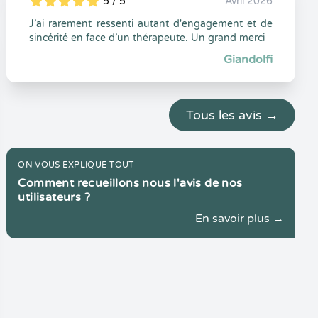
5 / 5
Avril 2026
5
1
5
0
J’ai rarement ressenti autant d'engagement et de
sincérité en face d’un thérapeute. Un grand merci
Giandolfi
Tous les avis →
ON VOUS EXPLIQUE TOUT
Comment recueillons nous l'avis de nos
utilisateurs ?
En savoir plus →