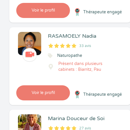
Voir le profil
Thérapeute engagé
RASAMOELY Nadia
33 avis
5
1
5
33
Naturopathe
Présent dans plusieurs
cabinets : Biarritz, Pau
Voir le profil
Thérapeute engagé
Marina Douceur de Soi
27 avis