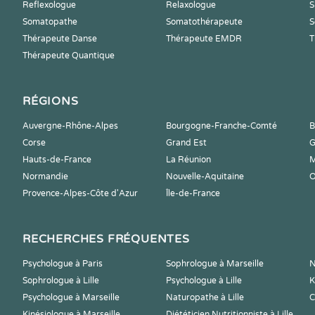
Reflexologue
Relaxologue
S
Somatopathe
Somatothérapeute
S
Thérapeute Danse
Thérapeute EMDR
T
Thérapeute Quantique
RÉGIONS
Auvergne-Rhône-Alpes
Bourgogne-Franche-Comté
B
Corse
Grand Est
G
Hauts-de-France
La Réunion
M
Normandie
Nouvelle-Aquitaine
O
Provence-Alpes-Côte d'Azur
Île-de-France
RECHERCHES FRÉQUENTES
Psychologue à Paris
Sophrologue à Marseille
N
Sophrologue à Lille
Psychologue à Lille
K
Psychologue à Marseille
Naturopathe à Lille
C
Kinésiologue à Marseille
Diététicien Nutritionniste à Lille