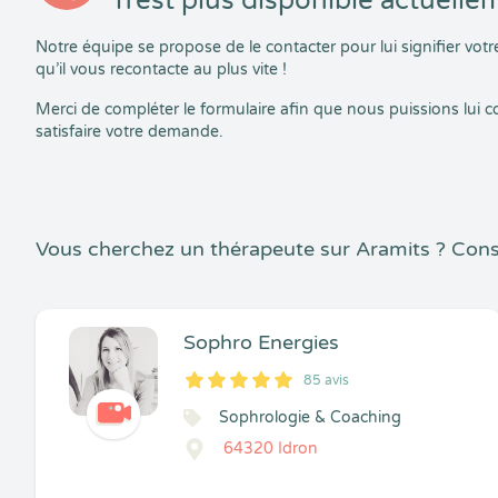
n’est plus disponible actuelle
Notre équipe se propose de le contacter pour lui signifier vo
qu’il vous recontacte au plus vite !
Merci de compléter le formulaire afin que nous puissions lui
satisfaire votre demande.
Vous cherchez un thérapeute sur Aramits ? Cons
Sophro Energies
85 avis
5
1
5
85
Sophrologie & Coaching
64320 Idron