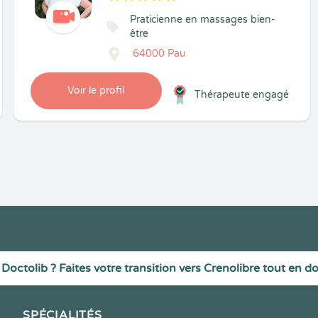
5
1
5
21
Praticienne en massages bien-
être
64000 Pau
Voir le profil
Thérapeute engagé
Doctolib ? Faites votre transition vers Crenolibre tout en d
SPÉCIALITÉS