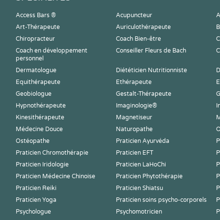
Access Bars ®
Acupuncteur
A
Art-Thérapeute
Auriculothérapeute
B
Chiropracteur
Coach Bien-être
C
Coach en développement
Conseiller Fleurs de Bach
C
personnel
Dermatologue
Diététicien Nutritionniste
D
Equithérapeute
Ethérapeute
E
Geobiologue
Gestalt-Thérapeute
G
Hypnothérapeute
Imaginologie®
I
Kinesithérapeute
Magnetiseur
M
Médecine Douce
Naturopathe
O
Ostéopathe
Praticien Ayurvéda
P
Praticien Chromothérapie
Praticien EFT
P
Praticien Iridologie
Praticien LaHoChi
P
Praticien Médecine Chinoise
Praticien Phytothérapie
P
Praticien Reiki
Praticien Shiatsu
P
Praticien Yoga
Praticien soins psycho-corporels
P
Psychologue
Psychomotricien
P