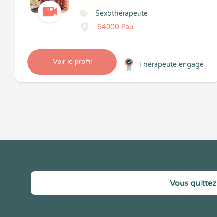
5
1
5
27
Sexothérapeute
64000 Pau
Voir le profil
Thérapeute engagé
Vous quittez 