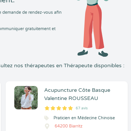
ment.
tre demande de rendez-vous afin
 communiquer gratuitement et
ultez nos thérapeutes en Thérapeute disponibles :
Acupuncture Côte Basque
Valentine ROUSSEAU
67 avis
5
1
5
67
Praticien en Médecine Chinoise
64200 Biarritz