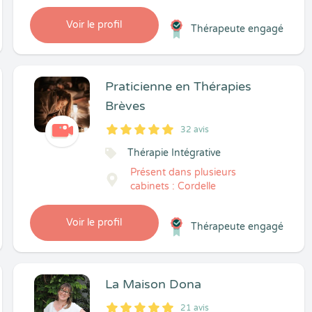
Voir le profil
Thérapeute engagé
Praticienne en Thérapies
Brèves
32 avis
5
1
5
32
Thérapie Intégrative
Présent dans plusieurs
cabinets : Cordelle
Voir le profil
Thérapeute engagé
La Maison Dona
21 avis