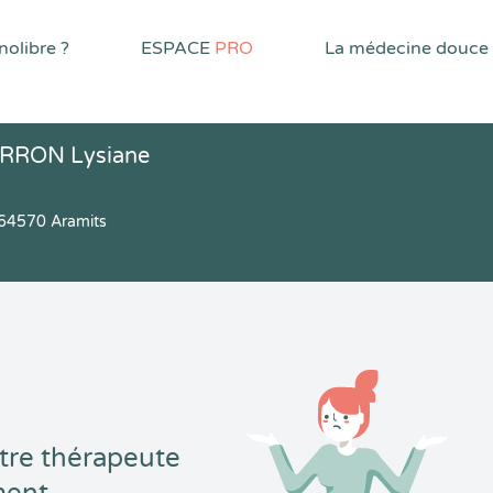
olibre ?
ESPACE
PRO
La médecine douce
ERRON Lysiane
64570 Aramits
tre thérapeute