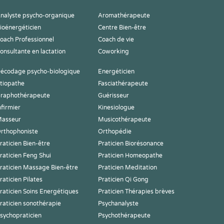
nalyste psycho-organique
Aromathérapeute
ioénergéticien
Centre Bien-être
oach Professionnel
Coach de vie
onsultante en lactation
Coworking
écodage psycho-biologique
Energéticien
tiopathe
Fasciathérapeute
raphothérapeute
Guérisseur
nfirmier
Kinesiologue
asseur
Musicothérapeute
rthophoniste
Orthopédie
raticien Bien-être
Praticien Biorésonance
raticien Feng Shui
Praticien Homeopathe
raticien Massage Bien-être
Praticien Meditation
raticien Pilates
Praticien Qi Gong
raticien Soins Energétiques
Praticien Thérapies brèves
raticien sonothérapie
Psychanalyste
sychopraticien
Psychothérapeute