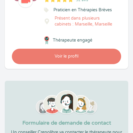
32 avis
5
1
5
32
Praticien en Thérapies Brèves
Présent dans plusieurs
cabinets : Marseille, Marseille
Thérapeute engagé
Voir le profil
Formulaire de demande de contact
Un conseiller Crenolibre va contacter le thérapeute pour