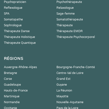
Psychopraticien
Psychothérapeute
Reflexologue
Relaxologue
SPA
Sage-femme
Somatopathe
Somatothérapeute
Sophrologue
Thérapeute
Thérapeute Danse
Thérapeute EMDR
Thérapeute Holistique
Thérapeute Psychocorporel
Thérapeute Quantique
RÉGIONS
Auvergne-Rhône-Alpes
Bourgogne-Franche-Comté
Bretagne
Centre-Val de Loire
Corse
Grand Est
Guadeloupe
Guyane
Hauts-de-France
La Réunion
Martinique
Mayotte
Normandie
Nouvelle-Aquitaine
Occitanie
Pays de la Loire