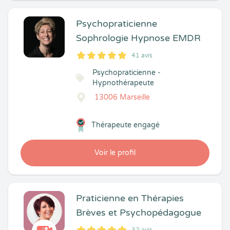
Psychopraticienne
Sophrologie Hypnose EMDR
41 avis
5
1
5
41
Psychopraticienne -
Hypnothérapeute
13006 Marseille
Thérapeute engagé
Voir le profil
Praticienne en Thérapies
Brèves et Psychopédagogue