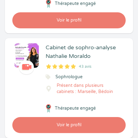
Thérapeute engagé
Voir le profil
Cabinet de sophro-analyse
Nathalie Moraldo
43 avis
5
1
5
43
Sophrologue
Présent dans plusieurs
cabinets : Marseille, Bédoin
Thérapeute engagé
Voir le profil