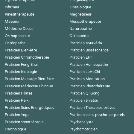
Hypnothérapeute
Imaginologie®
Infirmier
Kinesiologue
Kinesithérapeute
Magnetiseur
Masseur
Musicothérapeute
Médecine Douce
Naturopathe
Orthophoniste
Orthopédie
Ostéopathe
Praticien Ayurvéda
Praticien Bien-être
Praticien Biorésonance
Praticien Chromothérapie
Praticien EFT
Praticien Feng Shui
Praticien Homeopathe
Praticien Iridologie
Praticien LaHoChi
Praticien Massage Bien-être
Praticien Meditation
Praticien Médecine Chinoise
Praticien Phytothérapie
Praticien Pilates
Praticien Qi Gong
Praticien Reiki
Praticien Shiatsu
Praticien Soins Energétiques
Praticien Thérapies brèves
Praticien Yoga
Praticien soins psycho-corporels
Praticien sonothérapie
Psychanalyste
Psychologue
Psychomotricien