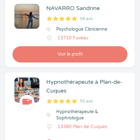
NAVARRO Sandrine
58 avis
5
1
5
58
Psychologue Clinicienne
13710 Fuveau
Voir le profil
Hypnothérapeute à Plan-de-
Cuques
55 avis
5
1
5
55
Hypnothérapeute &
Sophrologue
13380 Plan-de-Cuques