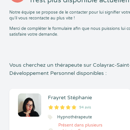
n’est plus disponible actuelle
Notre équipe se propose de le contacter pour lui signifier vo
qu’il vous recontacte au plus vite !
Merci de compléter le formulaire afin que nous puissions lui
satisfaire votre demande.
Vous cherchez un thérapeute sur Colayrac-Saint
Développement Personnel disponibles :
Frayret Stéphanie
94 avis
5
1
5
94
Hypnothérapeute
Présent dans plusieurs