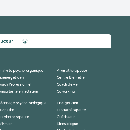
ouceur !
nalyste psycho-organique
Aromathérapeute
ioénergéticien
Centre Bien-être
oach Professionnel
Coach de vie
onsultante en lactation
Coworking
écodage psycho-biologique
Energéticien
tiopathe
Fasciathérapeute
raphothérapeute
Guérisseur
nfirmier
Kinesiologue