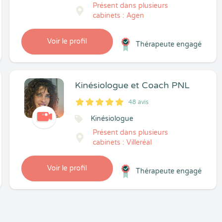
Présent dans plusieurs
cabinets : Agen
Voir le profil
Thérapeute engagé
Kinésiologue et Coach PNL
48 avis
5
1
5
48
Kinésiologue
Présent dans plusieurs
cabinets : Villeréal
Voir le profil
Thérapeute engagé