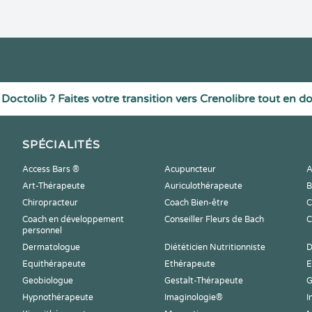
Doctolib ? Faites votre transition vers Crenolibre tout en d
SPÉCIALITÉS
Access Bars ®
Acupuncteur
A
Art-Thérapeute
Auriculothérapeute
B
Chiropracteur
Coach Bien-être
C
Coach en développement
Conseiller Fleurs de Bach
C
personnel
Dermatologue
Diététicien Nutritionniste
D
Equithérapeute
Ethérapeute
E
Geobiologue
Gestalt-Thérapeute
G
Hypnothérapeute
Imaginologie®
I