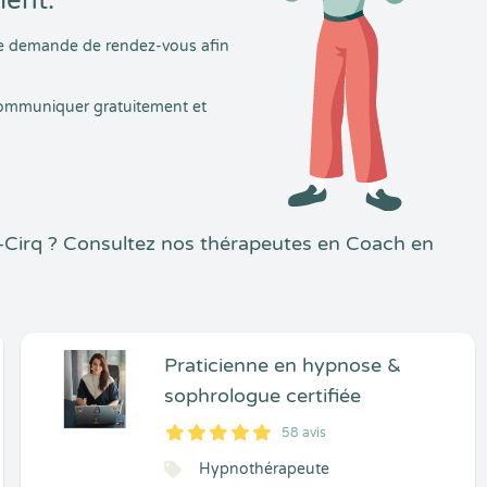
ment.
tre demande de rendez-vous afin
 communiquer gratuitement et
-Cirq ? Consultez nos thérapeutes en Coach en
Praticienne en hypnose &
sophrologue certifiée
58 avis
5
1
5
58
Hypnothérapeute