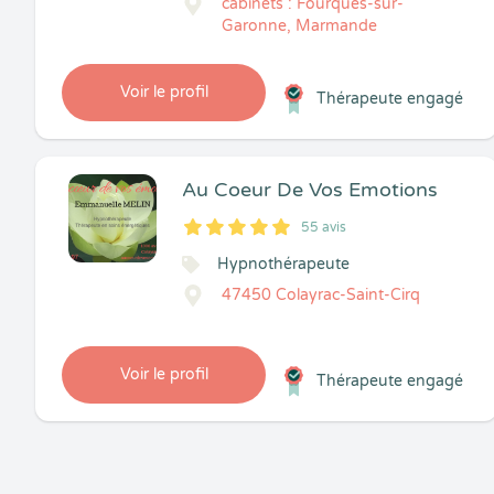
cabinets : Fourques-sur-
Garonne, Marmande
Voir le profil
Thérapeute engagé
Au Coeur De Vos Emotions
55 avis
5
1
5
55
Hypnothérapeute
47450 Colayrac-Saint-Cirq
Voir le profil
Thérapeute engagé