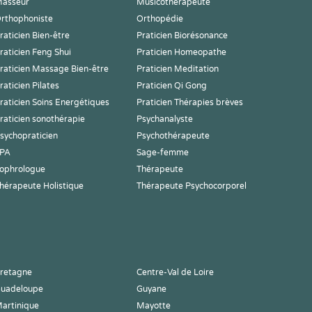
asseur
Musicothérapeute
rthophoniste
Orthopédie
raticien Bien-être
Praticien Biorésonance
raticien Feng Shui
Praticien Homeopathe
raticien Massage Bien-être
Praticien Meditation
raticien Pilates
Praticien Qi Gong
raticien Soins Energétiques
Praticien Thérapies brèves
raticien sonothérapie
Psychanalyste
sychopraticien
Psychothérapeute
PA
Sage-femme
ophrologue
Thérapeute
hérapeute Holistique
Thérapeute Psychocorporel
retagne
Centre-Val de Loire
uadeloupe
Guyane
artinique
Mayotte