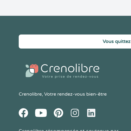
Vous quittez 
Crenolibre
, Votre rendez-vous bien-être
Youtube
Facebook
Pintereset
Instagram
LinkedIn
Crenolibre récompensée et soutenue par