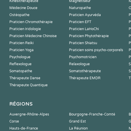
Kinesithérapeute
Magnetiseur
M
Médecine Douce
Naturopathe
O
Ostéopathe
Praticien Ayurvéda
P
Praticien Chromothérapie
Praticien EFT
P
Praticien Iridologie
Praticien LaHoChi
P
Praticien Médecine Chinoise
Praticien Phytothérapie
P
Praticien Reiki
Praticien Shiatsu
P
Praticien Yoga
Praticien soins psycho-corporels
P
Psychologue
Psychomotricien
P
Reflexologue
Relaxologue
S
Somatopathe
Somatothérapeute
S
Thérapeute Danse
Thérapeute EMDR
T
Thérapeute Quantique
RÉGIONS
Auvergne-Rhône-Alpes
Bourgogne-Franche-Comté
B
Corse
Grand Est
G
Hauts-de-France
La Réunion
M