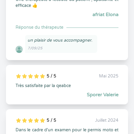
efficace 👍
afriat Elona
Réponse du thérapeute
un plaisir de vous accompagner.
7/09/25
5 / 5
Mai 2025
5
1
5
0
Très satisfaite par la qeabce
Sporer Valerie
5 / 5
Juillet 2024
5
1
5
0
Dans le cadre d'un examen pour le permis moto et