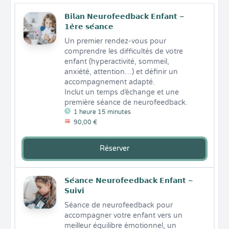
𝗕𝗶𝗹𝗮𝗻 𝗡𝗲𝘂𝗿𝗼𝗳𝗲𝗲𝗱𝗯𝗮𝗰𝗸 𝗘𝗻𝗳𝗮𝗻𝘁 –
𝟭𝗲̀𝗿𝗲 𝘀𝗲́𝗮𝗻𝗰𝗲
Un premier rendez-vous pour 
comprendre les difficultés de votre 
enfant (hyperactivité, sommeil, 
anxiété, attention…) et définir un 
accompagnement adapté.

Inclut un temps d’échange et une 
première séance de neurofeedback.
1 heure 15 minutes
90,00 €
Réserver
𝗦𝗲́𝗮𝗻𝗰𝗲 𝗡𝗲𝘂𝗿𝗼𝗳𝗲𝗲𝗱𝗯𝗮𝗰𝗸 𝗘𝗻𝗳𝗮𝗻𝘁 –
𝗦𝘂𝗶𝘃𝗶
Séance de neurofeedback pour 
accompagner votre enfant vers un 
meilleur équilibre émotionnel, un 