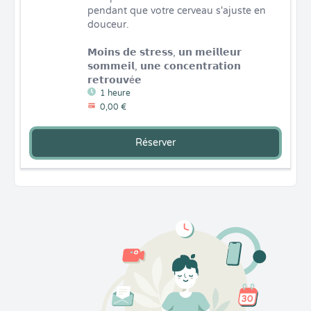
pendant que votre cerveau s'ajuste en 
douceur.

𝗠𝗼𝗶𝗻𝘀 𝗱𝗲 𝘀𝘁𝗿𝗲𝘀𝘀, 𝘂𝗻 𝗺𝗲𝗶𝗹𝗹𝗲𝘂𝗿 
𝘀𝗼𝗺𝗺𝗲𝗶𝗹, 𝘂𝗻𝗲 𝗰𝗼𝗻𝗰𝗲𝗻𝘁𝗿𝗮𝘁𝗶𝗼𝗻 
𝗿𝗲𝘁𝗿𝗼𝘂𝘃é𝗲
1 heure
0,00 €
Réserver