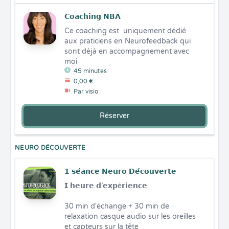
𝗖𝗼𝗮𝗰𝗵𝗶𝗻𝗴 𝗡𝗕𝗔
Ce coaching est  uniquement dédié 
aux praticiens en Neurofeedback qui 
sont déjà en accompagnement avec 
moi
45 minutes
0,00 €
Par visio
Réserver
NEURO DÉCOUVERTE
𝟭 𝘀𝗲́𝗮𝗻𝗰𝗲 𝗡𝗲𝘂𝗿𝗼 𝗗𝗲́𝗰𝗼𝘂𝘃𝗲𝗿𝘁𝗲
𝗜 𝗵𝗲𝘂𝗿𝗲 𝗱’𝗲𝘅𝗽é𝗿𝗶𝗲𝗻𝗰𝗲

30 min d'échange + 30 min de 
relaxation casque audio sur les oreilles 
et capteurs sur la tête 
