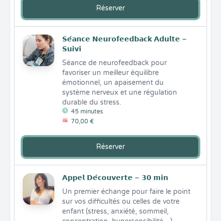
Réserver
𝗦𝗲́𝗮𝗻𝗰𝗲 𝗡𝗲𝘂𝗿𝗼𝗳𝗲𝗲𝗱𝗯𝗮𝗰𝗸 𝗔𝗱𝘂𝗹𝘁𝗲 –
𝗦𝘂𝗶𝘃𝗶
Séance de neurofeedback pour 
favoriser un meilleur équilibre 
émotionnel, un apaisement du 
système nerveux et une régulation 
durable du stress.
45 minutes
70,00 €
Réserver
𝗔𝗽𝗽𝗲𝗹 𝗗𝗲́𝗰𝗼𝘂𝘃𝗲𝗿𝘁𝗲 – 𝟯𝟬 𝗺𝗶𝗻
Un premier échange pour faire le point 
sur vos difficultés ou celles de votre 
enfant (stress, anxiété, sommeil, 