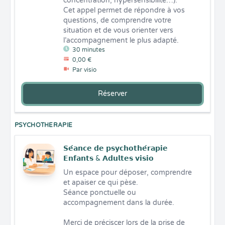
concentration, hypersensibilité…).

Cet appel permet de répondre à vos 
questions, de comprendre votre 
situation et de vous orienter vers 
l’accompagnement le plus adapté.
30 minutes
0,00 €
Par visio
Réserver
PSYCHOTHERAPIE
𝗦𝗲́𝗮𝗻𝗰𝗲 𝗱𝗲 𝗽𝘀𝘆𝗰𝗵𝗼𝘁𝗵𝗲́𝗿𝗮𝗽𝗶𝗲
𝗘𝗻𝗳𝗮𝗻𝘁𝘀 & 𝗔𝗱𝘂𝗹𝘁𝗲𝘀 𝘃𝗶𝘀𝗶𝗼
Un espace pour déposer, comprendre 
et apaiser ce qui pèse.

Séance ponctuelle ou 
accompagnement dans la durée.

Merci de préciscer lors de la prise de 