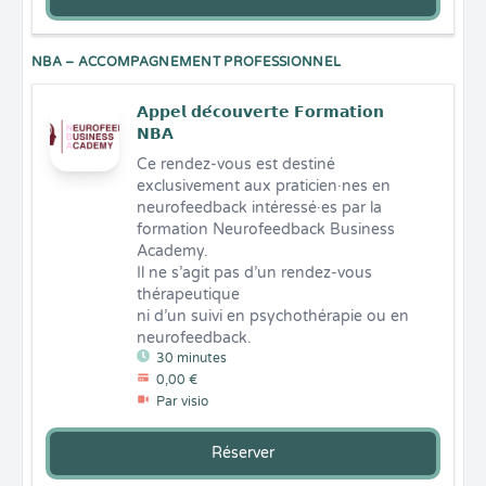
NBA – ACCOMPAGNEMENT PROFESSIONNEL
𝗔𝗽𝗽𝗲𝗹 𝗱𝗲́𝗰𝗼𝘂𝘃𝗲𝗿𝘁𝗲 𝗙𝗼𝗿𝗺𝗮𝘁𝗶𝗼𝗻
𝗡𝗕𝗔
Ce rendez-vous est destiné 
exclusivement aux praticien·nes en 
neurofeedback intéressé·es par la 
formation Neurofeedback Business 
Academy.

Il ne s’agit pas d’un rendez-vous 
thérapeutique

ni d’un suivi en psychothérapie ou en 
neurofeedback.
30 minutes
0,00 €
Par visio
Réserver