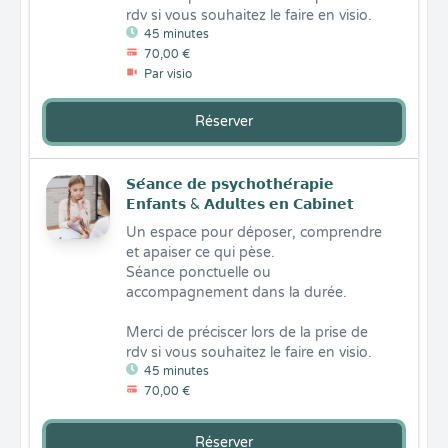
rdv si vous souhaitez le faire en visio.
45 minutes
70,00 €
Par visio
Réserver
𝗦𝗲́𝗮𝗻𝗰𝗲 𝗱𝗲 𝗽𝘀𝘆𝗰𝗵𝗼𝘁𝗵𝗲́𝗿𝗮𝗽𝗶𝗲
𝗘𝗻𝗳𝗮𝗻𝘁𝘀 & 𝗔𝗱𝘂𝗹𝘁𝗲𝘀 𝗲𝗻 𝗖𝗮𝗯𝗶𝗻𝗲𝘁
Un espace pour déposer, comprendre 
et apaiser ce qui pèse.

Séance ponctuelle ou 
accompagnement dans la durée.

Merci de préciscer lors de la prise de 
rdv si vous souhaitez le faire en visio.
45 minutes
70,00 €
Réserver