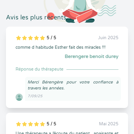
Avis les plus récents
5 / 5
Juin 2025
5
1
5
0
comme d habitude Esther fait des miracles !!!
Berengere benoit durey
Réponse du thérapeute
Merci Bérengère pour votre confiance à
travers les années.
7/09/25
5 / 5
Mai 2025
5
1
5
0
Une thérapeute a l’écoute du patient , apaisante et