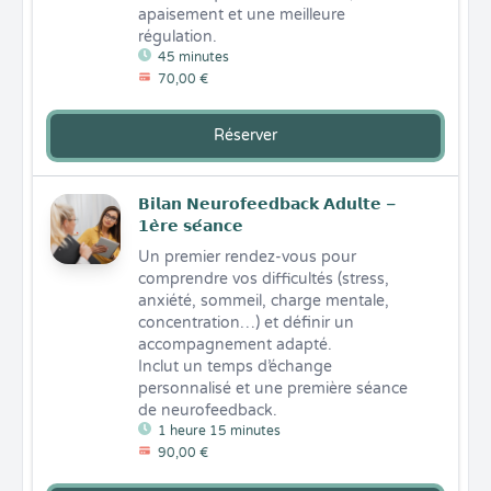
apaisement et une meilleure 
régulation.
45 minutes
70,00 €
Réserver
𝗕𝗶𝗹𝗮𝗻 𝗡𝗲𝘂𝗿𝗼𝗳𝗲𝗲𝗱𝗯𝗮𝗰𝗸 𝗔𝗱𝘂𝗹𝘁𝗲 –
𝟭𝗲̀𝗿𝗲 𝘀𝗲́𝗮𝗻𝗰𝗲
Un premier rendez-vous pour 
comprendre vos difficultés (stress, 
anxiété, sommeil, charge mentale, 
concentration…) et définir un 
accompagnement adapté.

Inclut un temps d’échange 
personnalisé et une première séance 
de neurofeedback.
1 heure 15 minutes
90,00 €