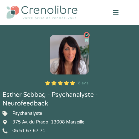
Open mai
8 avis
5
1
5
8
Esther Sebbag - Psychanalyste -
Neurofeedback
Psychanalyste
375 Av. du Prado, 13008 Marseille
06 51 67 67 71