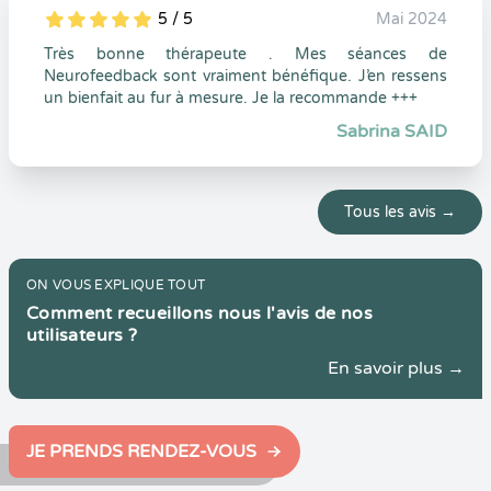
5 / 5
Mai 2024
5
1
5
0
Très bonne thérapeute . Mes séances de
Neurofeedback sont vraiment bénéfique. J’en ressens
un bienfait au fur à mesure. Je la recommande +++
Sabrina SAID
Tous les avis →
ON VOUS EXPLIQUE TOUT
Comment recueillons nous l'avis de nos
utilisateurs ?
En savoir plus →
JE PRENDS RENDEZ-VOUS