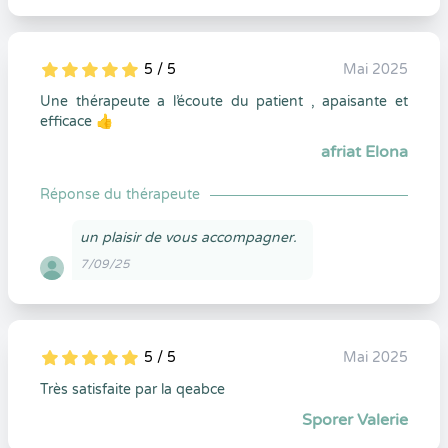
5 / 5
Mai 2025
5
1
5
0
Une thérapeute a l’écoute du patient , apaisante et
efficace 👍
afriat Elona
Réponse du thérapeute
un plaisir de vous accompagner.
7/09/25
5 / 5
Mai 2025
5
1
5
0
Très satisfaite par la qeabce
Sporer Valerie