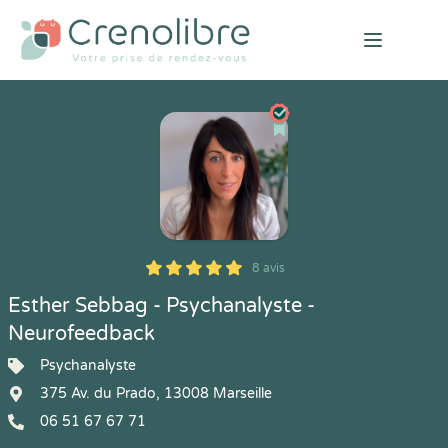
Open mai
8 avis
5
1
5
8
Esther Sebbag - Psychanalyste -
Neurofeedback
Psychanalyste
375 Av. du Prado, 13008 Marseille
06 51 67 67 71