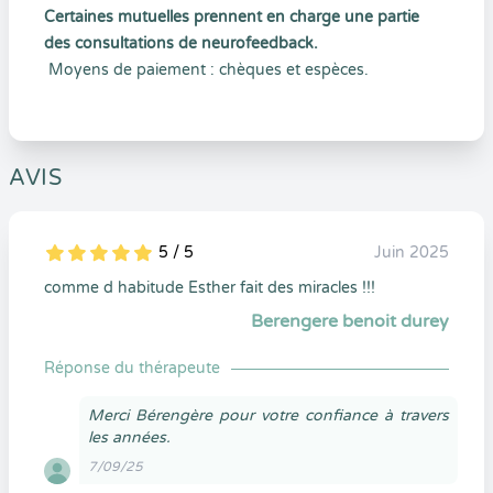
Certaines mutuelles prennent en charge une partie
des consultations de neurofeedback.
Moyens de paiement : chèques et espèces.
AVIS
5 / 5
Juin 2025
5
1
5
0
comme d habitude Esther fait des miracles !!!
Berengere benoit durey
Réponse du thérapeute
Merci Bérengère pour votre confiance à travers
les années.
7/09/25