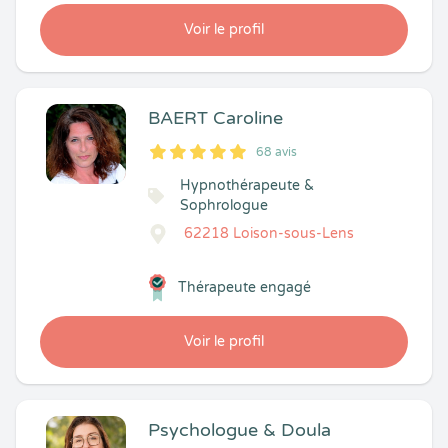
Voir le profil
BAERT Caroline
68 avis
5
1
5
68
Hypnothérapeute &
Sophrologue
62218 Loison-sous-Lens
Thérapeute engagé
Voir le profil
Psychologue & Doula