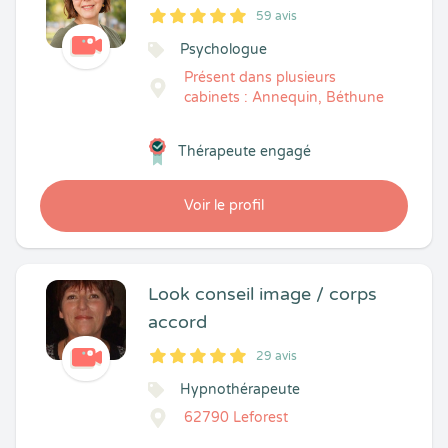
59 avis
5
1
5
59
Psychologue
Présent dans plusieurs
cabinets : Annequin, Béthune
Thérapeute engagé
Voir le profil
Look conseil image / corps
accord
29 avis
5
1
5
29
Hypnothérapeute
62790 Leforest