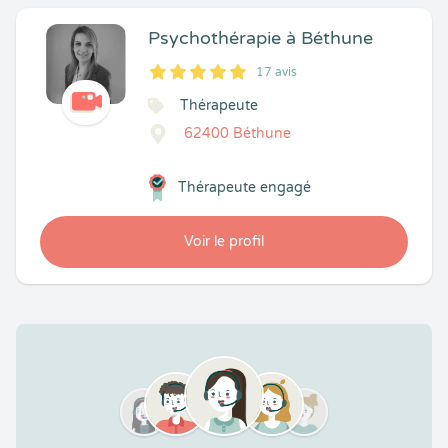
Psychothérapie à Béthune
17 avis
5
1
5
17
Thérapeute
62400 Béthune
Thérapeute engagé
Voir le profil