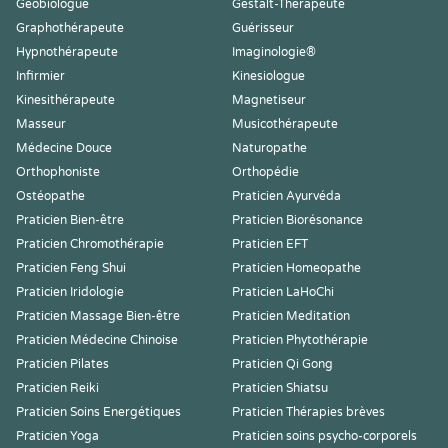
Geobiologue
Gestalt-Thérapeute
Graphothérapeute
Guérisseur
Hypnothérapeute
Imaginologie®
Infirmier
Kinesiologue
Kinesithérapeute
Magnetiseur
Masseur
Musicothérapeute
Médecine Douce
Naturopathe
Orthophoniste
Orthopédie
Ostéopathe
Praticien Ayurvéda
Praticien Bien-être
Praticien Biorésonance
Praticien Chromothérapie
Praticien EFT
Praticien Feng Shui
Praticien Homeopathe
Praticien Iridologie
Praticien LaHoChi
Praticien Massage Bien-être
Praticien Meditation
Praticien Médecine Chinoise
Praticien Phytothérapie
Praticien Pilates
Praticien Qi Gong
Praticien Reiki
Praticien Shiatsu
Praticien Soins Energétiques
Praticien Thérapies brèves
Praticien Yoga
Praticien soins psycho-corporels