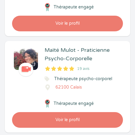
Thérapeute engagé
Voir le profil
Maïté Mulot - Praticienne
Psycho-Corporelle
19 avis
5
1
5
19
Thérapeute psycho-corporel
62100 Calais
Thérapeute engagé
Voir le profil