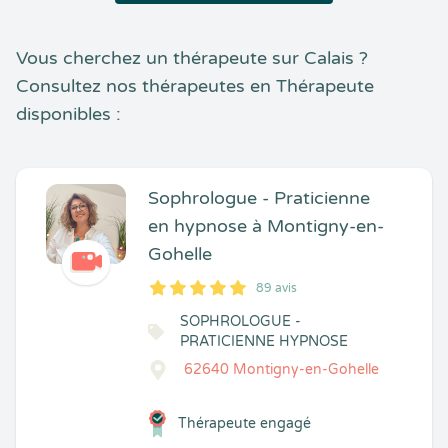
Vous cherchez un thérapeute sur Calais ?
Consultez nos thérapeutes en Thérapeute
disponibles :
Sophrologue - Praticienne
en hypnose à Montigny-en-
Gohelle
89 avis
5
1
5
89
SOPHROLOGUE -
PRATICIENNE HYPNOSE
62640 Montigny-en-Gohelle
Thérapeute engagé