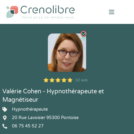
Open mai
32 avis
5
1
5
32
Valérie Cohen - Hypnothérapeute et
Magnétiseur
Hypnothérapeute
20 Rue Lavoisier 95300 Pontoise
06 75 45 52 27