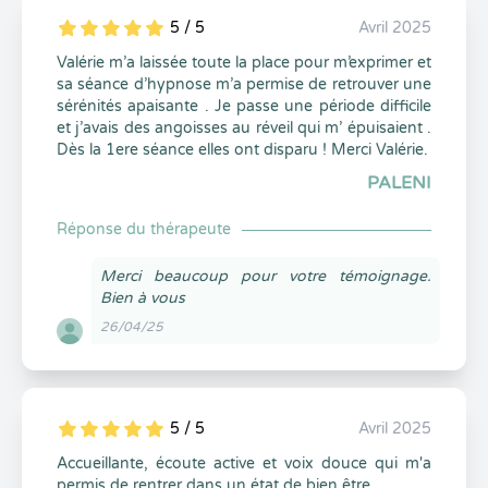
5 / 5
Avril 2025
5
1
5
0
Valérie m’a laissée toute la place pour m’exprimer et
sa séance d’hypnose m’a permise de retrouver une
sérénités apaisante . Je passe une période difficile
et j’avais des angoisses au réveil qui m’ épuisaient .
Dès la 1ere séance elles ont disparu ! Merci Valérie.
PALENI
Réponse du thérapeute
Merci beaucoup pour votre témoignage.
Bien à vous
26/04/25
5 / 5
Avril 2025
5
1
5
0
Accueillante, écoute active et voix douce qui m'a
permis de rentrer dans un état de bien être