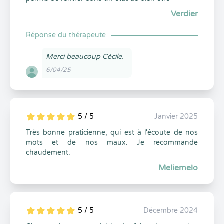
Verdier
Réponse du thérapeute
Merci beaucoup Cécile.
6/04/25
5 / 5
Janvier 2025
5
1
5
0
Très bonne praticienne, qui est à l'écoute de nos
mots et de nos maux. Je recommande
chaudement.
Meliemelo
5 / 5
Décembre 2024
5
1
5
0