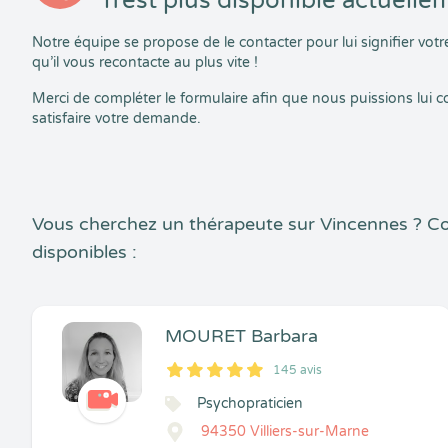
n’est plus disponible actuelle
Notre équipe se propose de le contacter pour lui signifier vo
qu’il vous recontacte au plus vite !
Merci de compléter le formulaire afin que nous puissions lui
satisfaire votre demande.
Vous cherchez un thérapeute sur Vincennes ? C
disponibles :
MOURET Barbara
145 avis
5
1
5
145
Psychopraticien
94350 Villiers-sur-Marne