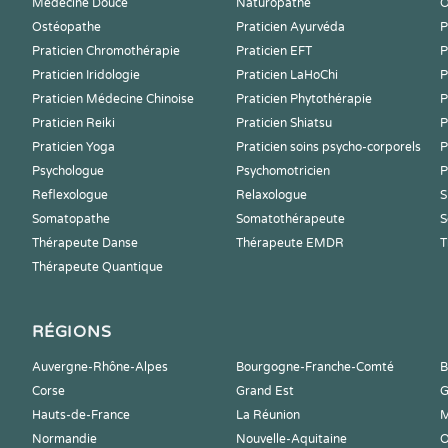
Médecine Douce
Naturopathe
O
Ostéopathe
Praticien Ayurvéda
P
Praticien Chromothérapie
Praticien EFT
P
Praticien Iridologie
Praticien LaHoChi
P
Praticien Médecine Chinoise
Praticien Phytothérapie
P
Praticien Reiki
Praticien Shiatsu
P
Praticien Yoga
Praticien soins psycho-corporels
P
Psychologue
Psychomotricien
P
Reflexologue
Relaxologue
S
Somatopathe
Somatothérapeute
S
Thérapeute Danse
Thérapeute EMDR
T
Thérapeute Quantique
RÉGIONS
Auvergne-Rhône-Alpes
Bourgogne-Franche-Comté
B
Corse
Grand Est
G
Hauts-de-France
La Réunion
M
Normandie
Nouvelle-Aquitaine
O