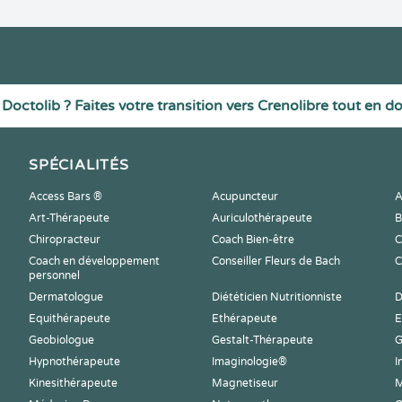
Doctolib ? Faites votre transition vers Crenolibre tout en d
SPÉCIALITÉS
Access Bars ®
Acupuncteur
A
Art-Thérapeute
Auriculothérapeute
B
Chiropracteur
Coach Bien-être
C
Coach en développement
Conseiller Fleurs de Bach
C
personnel
Dermatologue
Diététicien Nutritionniste
D
Equithérapeute
Ethérapeute
E
Geobiologue
Gestalt-Thérapeute
G
Hypnothérapeute
Imaginologie®
I
Kinesithérapeute
Magnetiseur
M