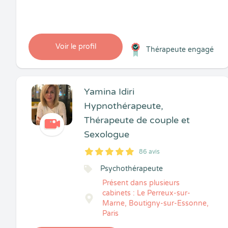
Voir le profil
Thérapeute engagé
Yamina Idiri
Hypnothérapeute,
Thérapeute de couple et
Sexologue
86 avis
5
1
5
86
Psychothérapeute
Présent dans plusieurs
cabinets : Le Perreux-sur-
Marne, Boutigny-sur-Essonne,
Paris