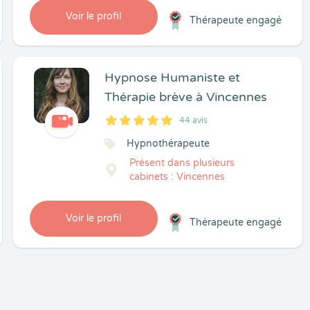
Voir le profil
Thérapeute engagé
Hypnose Humaniste et
Thérapie brève à Vincennes
44 avis
5
1
5
44
Hypnothérapeute
Présent dans plusieurs
cabinets : Vincennes
Voir le profil
Thérapeute engagé