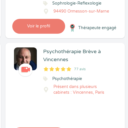
Sophrologie-Reflexologie
94490 Ormesson-sur-Marne
Voir le profil
Thérapeute engagé
Psychothérapie Brève à
Vincennes
77 avis
5
1
5
77
Psychothérapie
Présent dans plusieurs
cabinets : Vincennes, Paris