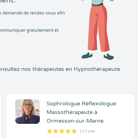
ment.
tre demande de rendez-vous afin
 communiquer gratuitement et
onsultez nos thérapeutes en Hypnothérapeute
Sophrologue Réflexologue
Massothérapeute à
Ormesson-sur-Marne
117 avis
5
1
5
117