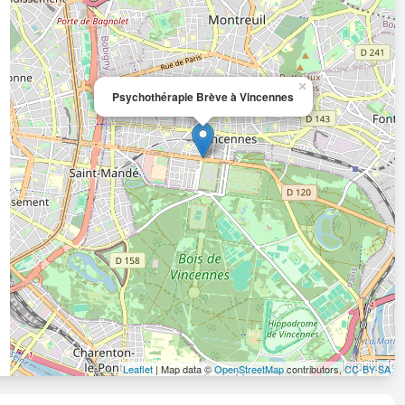
×
Psychothérapie Brève à Vincennes
Leaflet
| Map data ©
OpenStreetMap
contributors,
CC-BY-SA