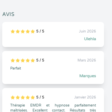
AVIS
5 / 5
Juin 2026
5
1
5
0
Ulehla
5 / 5
Mars 2026
5
1
5
0
Parfait
Marques
5 / 5
Janvier 2026
5
1
5
0
Thérapie EMDR et hypnose parfaitement
maîtrisées. Excellent contact. Résultats très