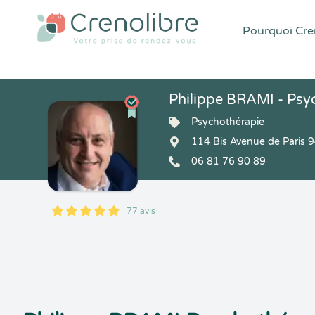
Pourquoi Cren
Philippe BRAMI - Psy
Psychothérapie
114 Bis Avenue de Paris 
06 81 76 90 89
77 avis
5
1
5
77