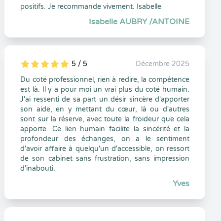
positifs. Je recommande vivement. Isabelle
Isabelle AUBRY /ANTOINE
5 / 5
Décembre 2025
5
1
5
0
Du coté professionnel, rien à redire, la compétence
est là. Il y a pour moi un vrai plus du coté humain.
J'ai ressenti de sa part un désir sincère d'apporter
son aide, en y mettant du cœur, là ou d'autres
sont sur la réserve, avec toute la froideur que cela
apporte. Ce lien humain facilite la sincérité et la
profondeur des échanges, on a le sentiment
d'avoir affaire à quelqu'un d'accessible, on ressort
de son cabinet sans frustration, sans impression
d'inabouti.
Yves