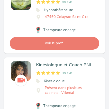
55 avis
5
1
5
55
Hypnothérapeute
47450 Colayrac-Saint-Cirq
Thérapeute engagé
Voir le profil
Kinésiologue et Coach PNL
49 avis
5
1
5
49
Kinésiologue
Présent dans plusieurs
cabinets : Villeréal
Thérapeute engagé