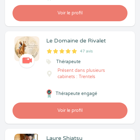
Voir le profil
Le Domaine de Rivalet
47 avis
5
1
5
47
Thérapeute
Présent dans plusieurs
cabinets : Trentels
Thérapeute engagé
Voir le profil
Laure Shiatsu