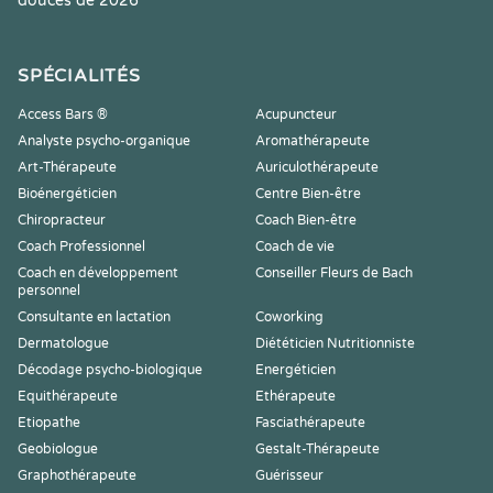
douces de 2026
SPÉCIALITÉS
Access Bars ®
Acupuncteur
Analyste psycho-organique
Aromathérapeute
Art-Thérapeute
Auriculothérapeute
Bioénergéticien
Centre Bien-être
Chiropracteur
Coach Bien-être
Coach Professionnel
Coach de vie
Coach en développement
Conseiller Fleurs de Bach
personnel
Consultante en lactation
Coworking
Dermatologue
Diététicien Nutritionniste
Décodage psycho-biologique
Energéticien
Equithérapeute
Ethérapeute
Etiopathe
Fasciathérapeute
Geobiologue
Gestalt-Thérapeute
Graphothérapeute
Guérisseur