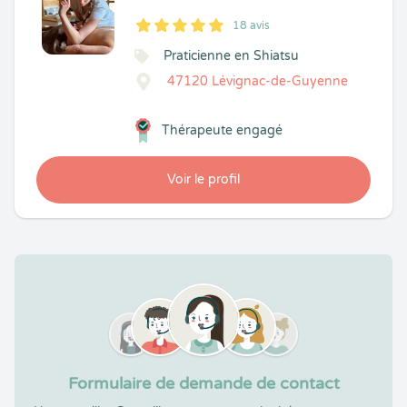
18 avis
5
1
5
18
Praticienne en Shiatsu
47120 Lévignac-de-Guyenne
Thérapeute engagé
Voir le profil
Formulaire de demande de contact