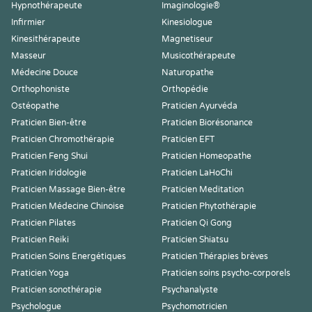
Hypnothérapeute
Imaginologie®
Infirmier
Kinesiologue
Kinesithérapeute
Magnetiseur
Masseur
Musicothérapeute
Médecine Douce
Naturopathe
Orthophoniste
Orthopédie
Ostéopathe
Praticien Ayurvéda
Praticien Bien-être
Praticien Biorésonance
Praticien Chromothérapie
Praticien EFT
Praticien Feng Shui
Praticien Homeopathe
Praticien Iridologie
Praticien LaHoChi
Praticien Massage Bien-être
Praticien Meditation
Praticien Médecine Chinoise
Praticien Phytothérapie
Praticien Pilates
Praticien Qi Gong
Praticien Reiki
Praticien Shiatsu
Praticien Soins Energétiques
Praticien Thérapies brèves
Praticien Yoga
Praticien soins psycho-corporels
Praticien sonothérapie
Psychanalyste
Psychologue
Psychomotricien