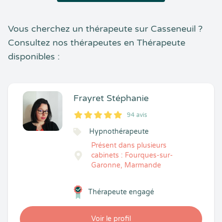
Vous cherchez un thérapeute sur Casseneuil ?
Consultez nos thérapeutes en Thérapeute
disponibles :
Frayret Stéphanie
94 avis
5
1
5
94
Hypnothérapeute
Présent dans plusieurs
cabinets : Fourques-sur-
Garonne, Marmande
Thérapeute engagé
Voir le profil