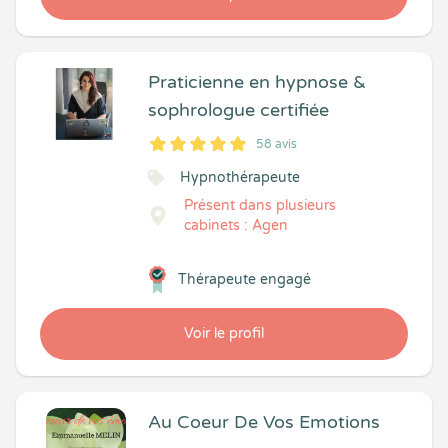
Praticienne en hypnose &
sophrologue certifiée
58 avis
5
1
5
58
Hypnothérapeute
Présent dans plusieurs
cabinets : Agen
Thérapeute engagé
Voir le profil
Au Coeur De Vos Emotions