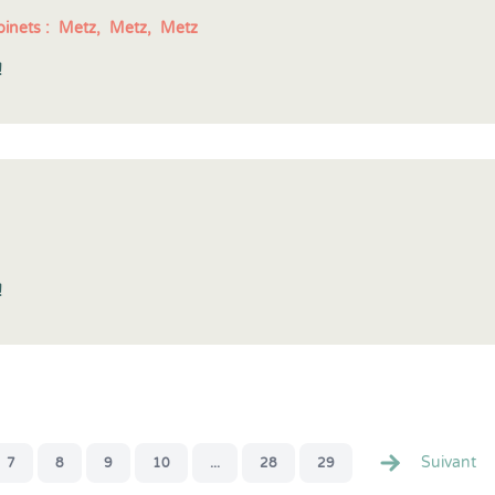
inets :
Metz,
Metz,
Metz
!
!
Suivant
7
8
9
10
...
28
29