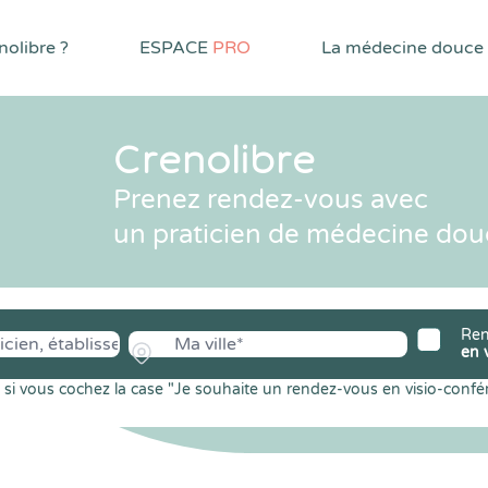
olibre ?
ESPACE
PRO
La médecine douce
Crenolibre
Prenez rendez-vous avec
un praticien de médecine dou
Ren
en 
si vous cochez la case "Je souhaite un rendez-vous en visio-confé