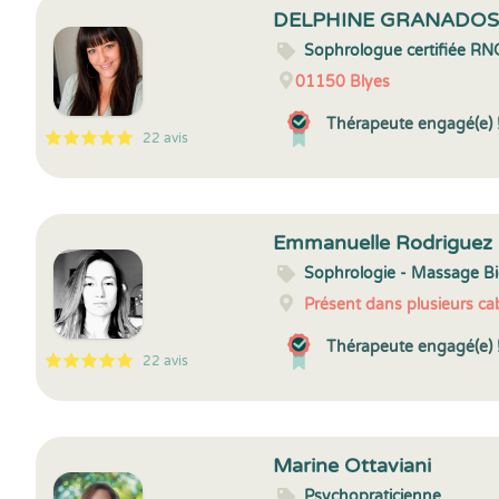
DELPHINE GRANADO
Sophrologue certifiée RN
01150
Blyes
Thérapeute engagé(e) 
22 avis
5
1
5
22
Emmanuelle Rodriguez
Sophrologie - Massage Bi
Présent dans plusieurs cab
Thérapeute engagé(e) 
22 avis
5
1
5
22
Marine Ottaviani
Psychopraticienne