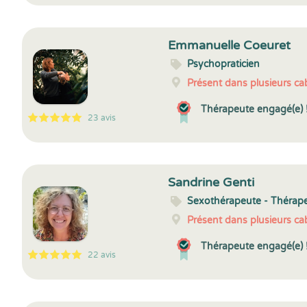
Emmanuelle Coeuret
Psychopraticien
Présent dans plusieurs cab
Thérapeute engagé(e) 
23 avis
5
1
5
23
Sandrine Genti
Sexothérapeute - Thérap
Présent dans plusieurs cab
Thérapeute engagé(e) 
22 avis
5
1
5
22