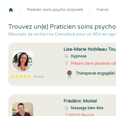
Praticien soins psycho-corporels
France
Crenolibre
Trouvez un(e) Praticien soins psych
Résultats de recherche Crenolibre pour un RDV en lign
Lise-Marie Nobileau To
Hypnose
Présent dans plusieurs cab
Thérapeute engagé(e) 
25 avis
5
1
5
25
Frédéric Moitel
Massage bien-être
04310
Peyruis