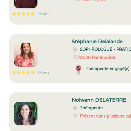
25 avis
5
1
5
25
Stéphanie Delalande
SOPHROLOGUE - PRATI
78120
Rambouillet
Thérapeute engagé(e) 
24 avis
5
1
5
24
Nolwenn DELATERRE
Thérapeute
Présent dans plusieurs cab