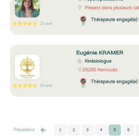
Présent dans plusieurs cab
Thérapeute engagé(e) 
20 avis
5
1
5
20
Eugénie KRAMER
Kinésiologue
29260
Kernouës
Thérapeute engagé(e) 
20 avis
5
1
5
20
Precédent
1
2
3
4
5
6