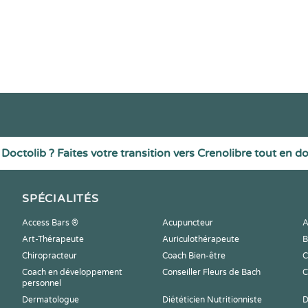
Doctolib ? Faites votre transition vers Crenolibre tout en d
SPÉCIALITÉS
Access Bars ®
Acupuncteur
A
Art-Thérapeute
Auriculothérapeute
B
Chiropracteur
Coach Bien-être
C
Coach en développement
Conseiller Fleurs de Bach
C
personnel
Dermatologue
Diététicien Nutritionniste
D