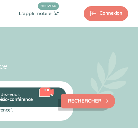
NOUVEAU
L'appli mobile
Connexion
ce
dez-vous
visio-conférence
RECHERCHER
rence".