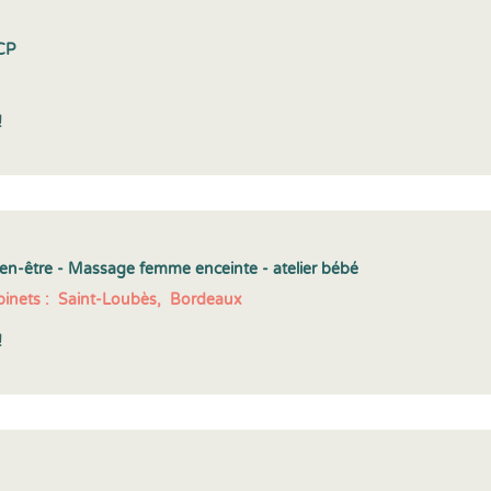
S
CP
!
en-être - Massage femme enceinte - atelier bébé
inets :
Saint-Loubès,
Bordeaux
!