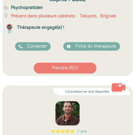
Psychopraticien
Présent dans plusieurs cabinets :
Taluyers,
Brignais
Thérapeute engagé(e) !
Contacter
Fiche du thérapeute
Prendre RDV
Consultation en visio disponible
7 avis
5
1
5
7