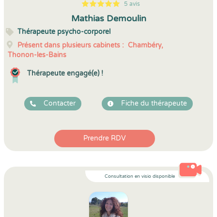
5 avis
5
1
5
5
Mathias Demoulin
Thérapeute psycho-corporel
Présent dans plusieurs cabinets :
Chambéry,
Thonon-les-Bains
Thérapeute engagé(e) !
Contacter
Fiche du thérapeute
Prendre RDV
Consultation en visio disponible