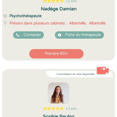
12 avis
5
1
5
12
Nadège Damian
Psychothérapeute
Présent dans plusieurs cabinets :
Albertville,
Albertville
Contacter
Fiche du thérapeute
Prendre RDV
Consultation en visio disponible
12 avis
5
1
5
12
Sophie Pauloz