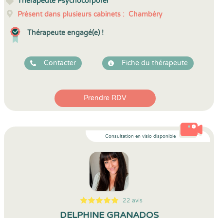
Thérapeute Psychocorporel
Présent dans plusieurs cabinets :
Chambéry
Thérapeute engagé(e) !
Contacter
Fiche du thérapeute
Prendre RDV
Consultation en visio disponible
22 avis
5
1
5
22
DELPHINE GRANADOS