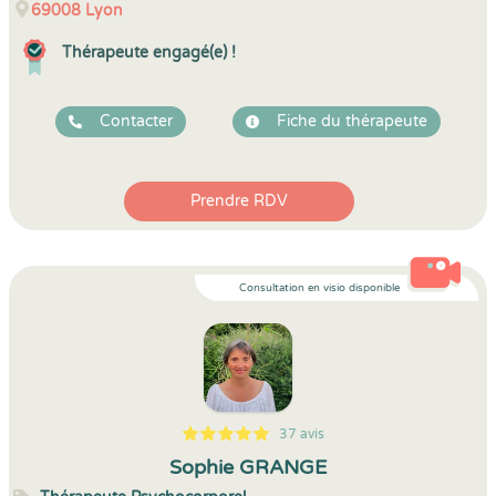
69008
Lyon
Thérapeute engagé(e) !
Contacter
Fiche du thérapeute
Prendre RDV
Consultation en visio disponible
37 avis
5
1
5
37
Sophie GRANGE