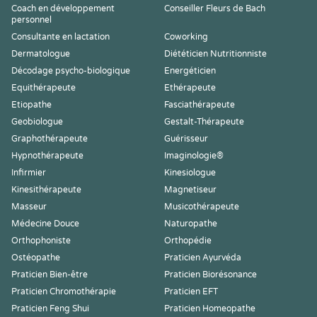
Coach en développement
Conseiller Fleurs de Bach
personnel
Consultante en lactation
Coworking
Dermatologue
Diététicien Nutritionniste
Décodage psycho-biologique
Energéticien
Equithérapeute
Ethérapeute
Etiopathe
Fasciathérapeute
Geobiologue
Gestalt-Thérapeute
Graphothérapeute
Guérisseur
Hypnothérapeute
Imaginologie®
Infirmier
Kinesiologue
Kinesithérapeute
Magnetiseur
Masseur
Musicothérapeute
Médecine Douce
Naturopathe
Orthophoniste
Orthopédie
Ostéopathe
Praticien Ayurvéda
Praticien Bien-être
Praticien Biorésonance
Praticien Chromothérapie
Praticien EFT
Praticien Feng Shui
Praticien Homeopathe