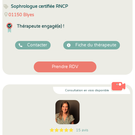
Sophrologue certifiée RNCP
01150
Blyes
Thérapeute engagé(e) !
Contacter
Fiche du thérapeute
Prendre RDV
Consultation en visio disponible
15 avis
5
1
5
15