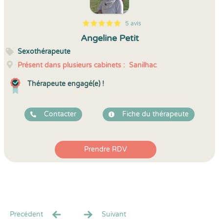
5 avis
5
1
5
5
Angeline Petit
Sexothérapeute
Présent dans plusieurs cabinets :
Sanilhac
Thérapeute engagé(e) !
Contacter
Fiche du thérapeute
Prendre RDV
Precédent
Suivant