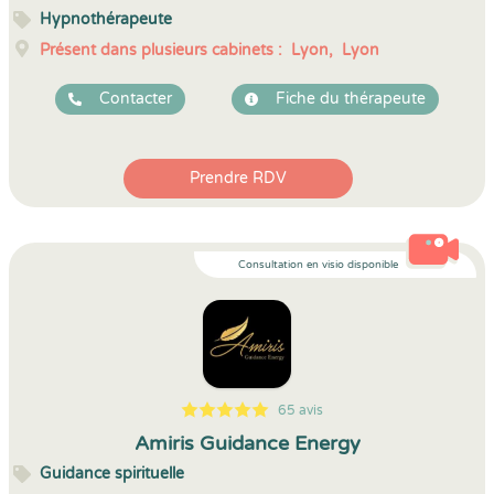
Hypnothérapeute
Présent dans plusieurs cabinets :
Lyon,
Lyon
Contacter
Fiche du thérapeute
Prendre RDV
Consultation en visio disponible
65 avis
5
1
5
65
Amiris Guidance Energy
Guidance spirituelle