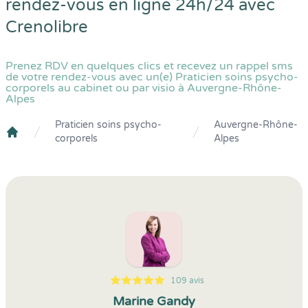
rendez-vous en ligne 24h/24 avec
Crenolibre
Prenez RDV en quelques clics et recevez un rappel sms
de votre rendez-vous avec un(e) Praticien soins psycho-
corporels au cabinet ou par visio à Auvergne-Rhône-
Alpes
Praticien soins psycho-
Auvergne-Rhône-
corporels
Alpes
Crenolibre
109 avis
5
1
5
109
Marine Gandy