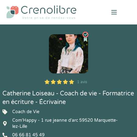
Open mai
1 avis
5
1
5
1
Catherine Loiseau - Coach de vie - Formatrice
en écriture - Écrivaine
Coach de Vie
Com'Happy - 1 rue jeanne d'arc 59520 Marquette-
lez-Lille
06 66 81 45 49