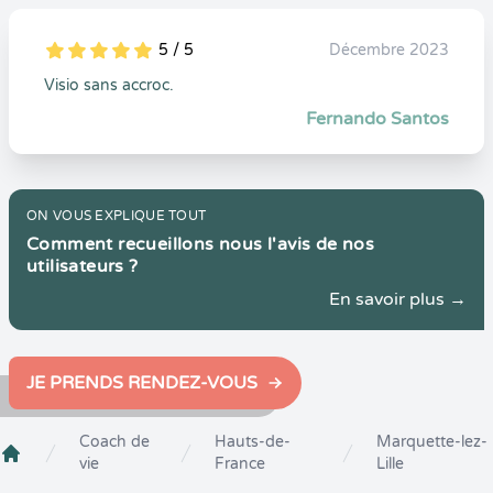
5 / 5
Décembre 2023
5
1
5
0
Visio sans accroc.
Fernando Santos
ON VOUS EXPLIQUE TOUT
Comment recueillons nous l'avis de nos
utilisateurs ?
En savoir plus →
JE PRENDS RENDEZ-VOUS
Coach de
Hauts-de-
Marquette-lez-
vie
France
Lille
Crenolibre