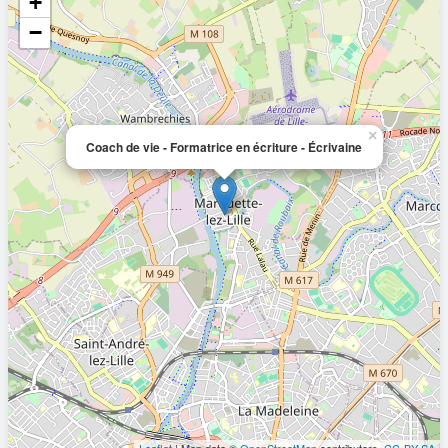
+
−
×
Coach de vie - Formatrice en écriture - Écrivaine