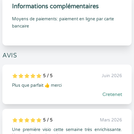
Informations complémentaires
Moyens de paiements: paiement en ligne par carte
bancaire
AVIS
5 / 5
Juin 2026
5
1
5
0
Plus que parfait 👍 merci
Cretenet
5 / 5
Mars 2026
5
1
5
0
Une première visio cette semaine très enrichissante.