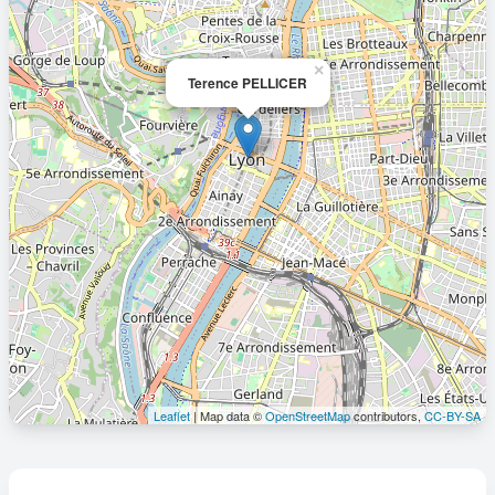
×
Terence PELLICER
Leaflet
| Map data ©
OpenStreetMap
contributors,
CC-BY-SA