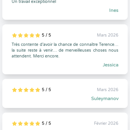
Un travail exceptionnel
Ines
5 / 5
Mars 2026
5
1
5
0
Très contente d’avoir la chance de connaître Terence…
la suite reste à venir… de merveilleuses choses nous
attendent. Merci encore.
Jessica
5 / 5
Mars 2026
5
1
5
0
Suleymanov
5 / 5
Février 2026
5
1
5
0