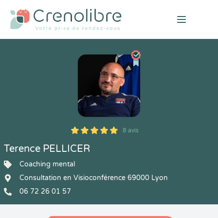
Open mai
8 avis
5
1
5
8
Terence PELLICER
Coaching mental
Consultation en Visioconférence 69000 Lyon
06 72 26 01 57