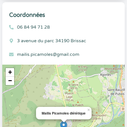
Coordonnées
06 84 94 71 28
3 avenue du parc 34190 Brissac
mailis.picamoles@gmail.com
+
−
×
Mailis Picamoles diététique