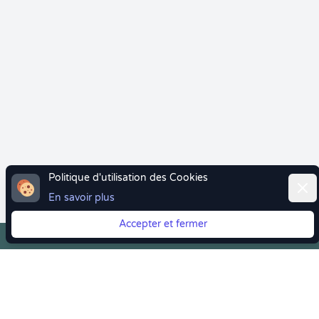
Politique d'utilisation des Cookies
Ferm
En savoir plus
Accepter et fermer
Vous quittez Doctolib ? Faites votre transition vers
Crenolibre tout en douceur !