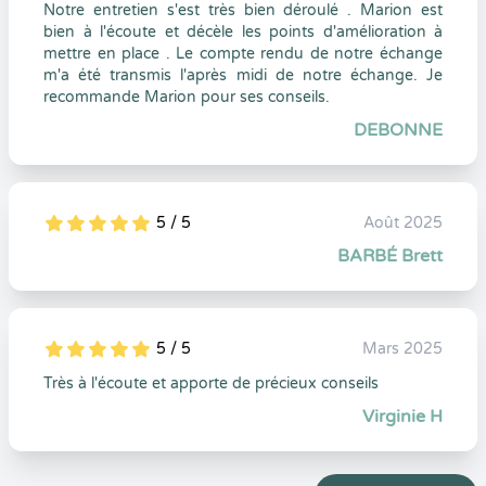
Notre entretien s'est très bien déroulé . Marion est
bien à l'écoute et décèle les points d'amélioration à
mettre en place . Le compte rendu de notre échange
m'a été transmis l'après midi de notre échange. Je
recommande Marion pour ses conseils.
DEBONNE
5 / 5
Août 2025
5
1
5
0
BARBÉ Brett
5 / 5
Mars 2025
5
1
5
0
Très à l'écoute et apporte de précieux conseils
Virginie H