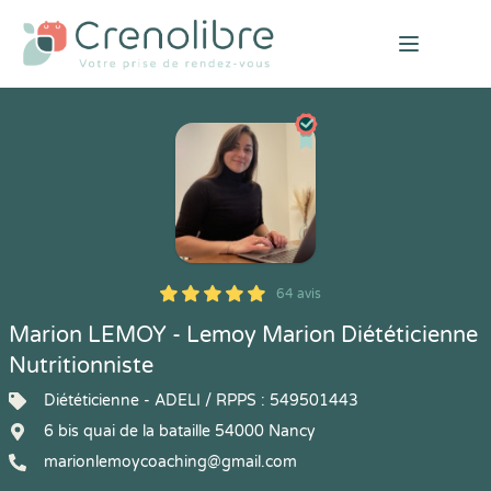
Open mai
64 avis
5
1
5
64
Marion LEMOY - Lemoy Marion Diététicienne
Nutritionniste
Diététicienne - ADELI / RPPS : 549501443
6 bis quai de la bataille 54000 Nancy
marionlemoycoaching@gmail.com