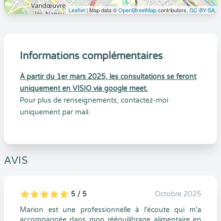
Leaflet
| Map data ©
OpenStreetMap
contributors,
CC-BY-SA
Informations complémentaires
À partir du 1er mars 2025, les consultations se feront
uniquement en VISIO via google meet.
Pour plus de renseignements, contactez-moi
uniquement par mail.
AVIS
5 / 5
Octobre 2025
5
1
5
0
Marion est une professionnelle à l'écoute qui m'a
accompagnée dans mon rééquilibrage alimentaire en