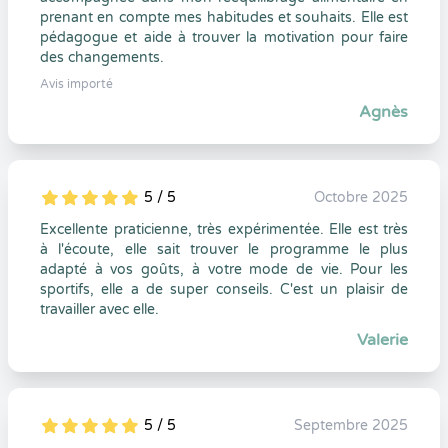
prenant en compte mes habitudes et souhaits. Elle est
pédagogue et aide à trouver la motivation pour faire
des changements.
Avis importé
Agnès
5 / 5
Octobre 2025
5
1
5
0
Excellente praticienne, très expérimentée. Elle est très
à l'écoute, elle sait trouver le programme le plus
adapté à vos goûts, à votre mode de vie. Pour les
sportifs, elle a de super conseils. C'est un plaisir de
travailler avec elle.
Valerie
5 / 5
Septembre 2025
5
1
5
0