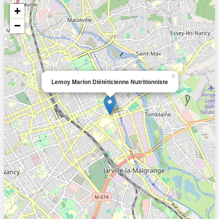
+
−
×
Lemoy Marion Diététicienne Nutritionniste