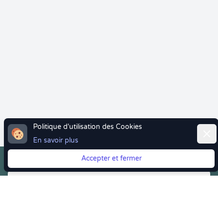
Politique d'utilisation des Cookies
Ferm
En savoir plus
Accepter et fermer
Vous quittez Doctolib ? Faites votre transition vers
Crenolibre tout en douceur !