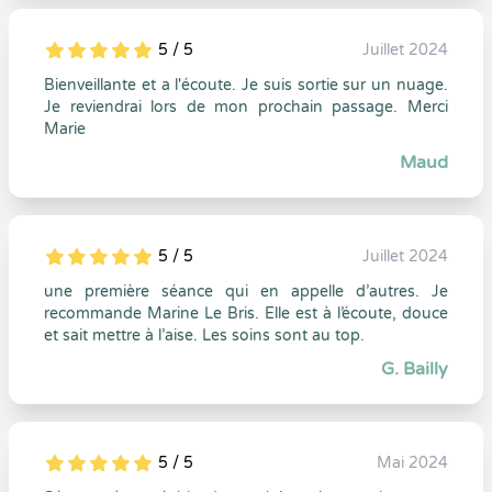
5 / 5
Juillet 2024
5
1
5
0
Bienveillante et a l'écoute. Je suis sortie sur un nuage.
Je reviendrai lors de mon prochain passage. Merci
Marie
Maud
5 / 5
Juillet 2024
5
1
5
0
une première séance qui en appelle d’autres. Je
recommande Marine Le Bris. Elle est à l’écoute, douce
et sait mettre à l’aise. Les soins sont au top.
G. Bailly
5 / 5
Mai 2024
5
1
5
0