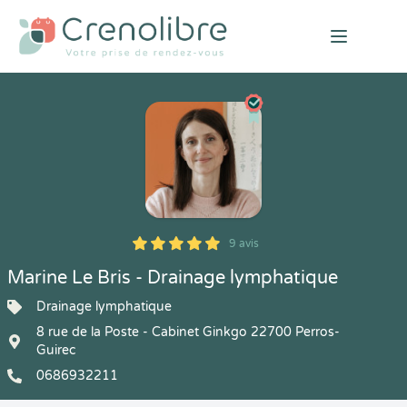
Open mai
9 avis
5
1
5
9
Marine Le Bris - Drainage lymphatique
Drainage lymphatique
8 rue de la Poste - Cabinet Ginkgo 22700 Perros-
Guirec
0686932211