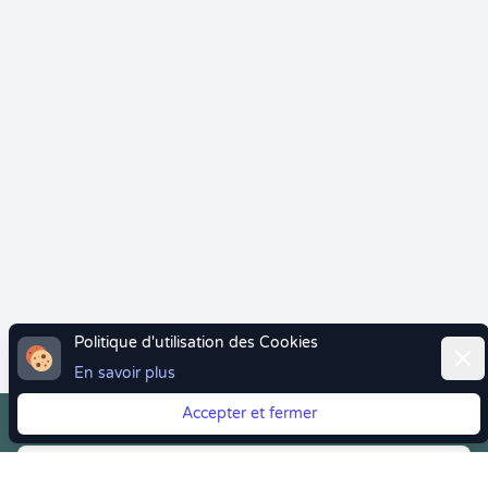
Politique d'utilisation des Cookies
Ferm
En savoir plus
Accepter et fermer
Vous quittez Doctolib ? Faites votre transition vers
Crenolibre tout en douceur !