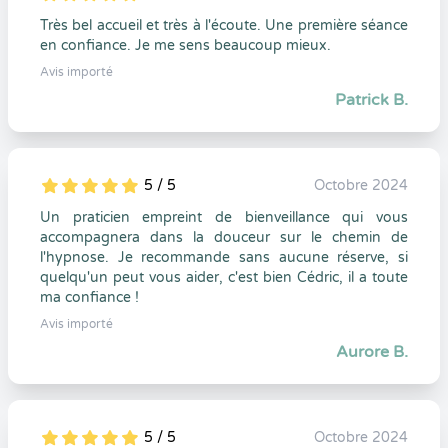
5
1
5
0
Très bel accueil et très à l'écoute. Une première séance
en confiance. Je me sens beaucoup mieux.
Avis importé
Patrick B.
5 / 5
Octobre 2024
5
1
5
0
Un praticien empreint de bienveillance qui vous
accompagnera dans la douceur sur le chemin de
l'hypnose. Je recommande sans aucune réserve, si
quelqu'un peut vous aider, c'est bien Cédric, il a toute
ma confiance !
Avis importé
Aurore B.
5 / 5
Octobre 2024
5
1
5
0