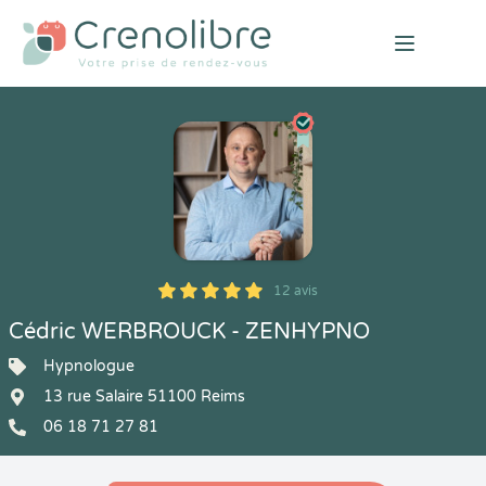
Open mai
12 avis
5
1
5
12
Cédric WERBROUCK - ZENHYPNO
Hypnologue
13 rue Salaire 51100 Reims
06 18 71 27 81