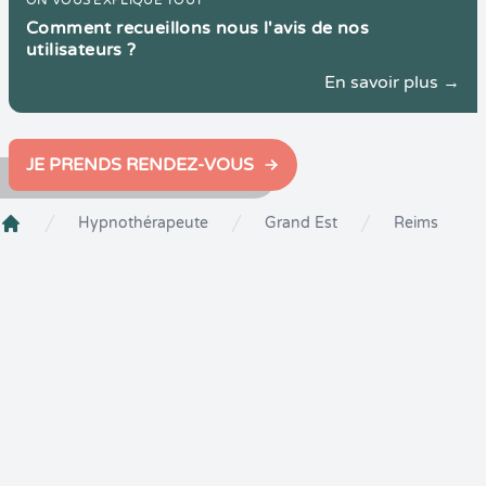
ON VOUS EXPLIQUE TOUT
Comment recueillons nous l'avis de nos
utilisateurs ?
En savoir plus →
JE PRENDS RENDEZ-VOUS
Hypnothérapeute
Grand Est
Reims
Crenolibre