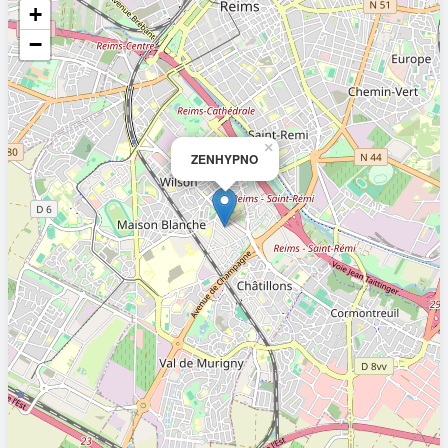
+
−
×
ZENHYPNO