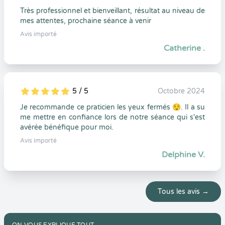
Très professionnel et bienveillant, résultat au niveau de
mes attentes, prochaine séance à venir
Avis importé
Catherine .
5 / 5
Octobre 2024
5
1
5
0
Je recommande ce praticien les yeux fermés 😌. Il a su
me mettre en confiance lors de notre séance qui s'est
avérée bénéfique pour moi.
Avis importé
Delphine V.
Tous les avis →