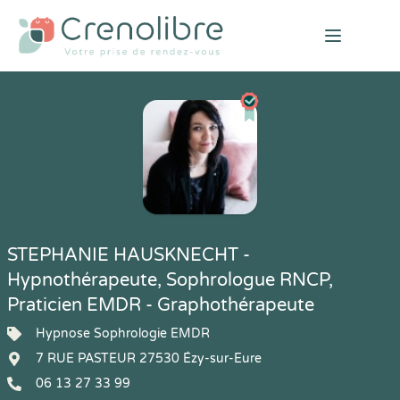
Open mai
STEPHANIE HAUSKNECHT -
Hypnothérapeute, Sophrologue RNCP,
Praticien EMDR - Graphothérapeute
Hypnose Sophrologie EMDR
7 RUE PASTEUR 27530 Ézy-sur-Eure
06 13 27 33 99