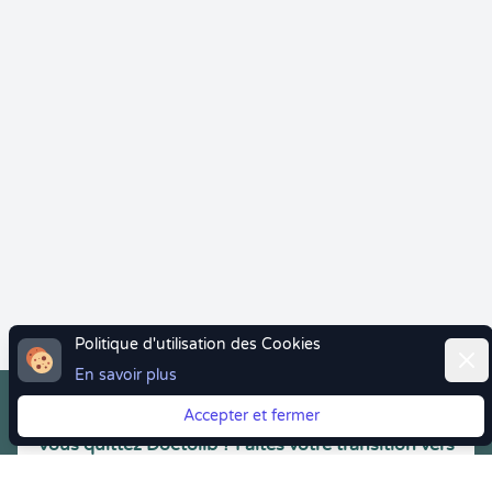
Politique d'utilisation des Cookies
Ferm
En savoir plus
Accepter et fermer
Vous quittez Doctolib ? Faites votre transition vers
Crenolibre tout en douceur !