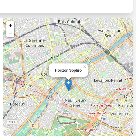
+
−
×
Horizon Sophro