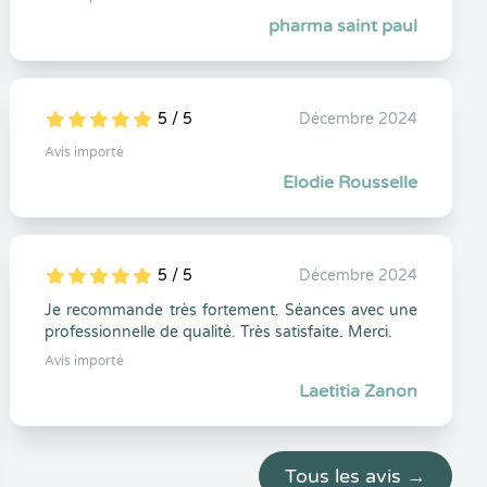
pharma saint paul
5 / 5
Décembre 2024
5
1
5
0
Avis importé
Elodie Rousselle
5 / 5
Décembre 2024
5
1
5
0
Je recommande très fortement. Séances avec une
professionnelle de qualité. Très satisfaite. Merci.
Avis importé
Laetitia Zanon
Tous les avis →