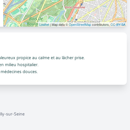
Leaflet
| Map data ©
OpenStreetMap
contributors,
CC-BY-SA
eureux propice au calme et au lâcher prise.
n milieu hospitalier.
s médecines douces.
lly-sur-Seine