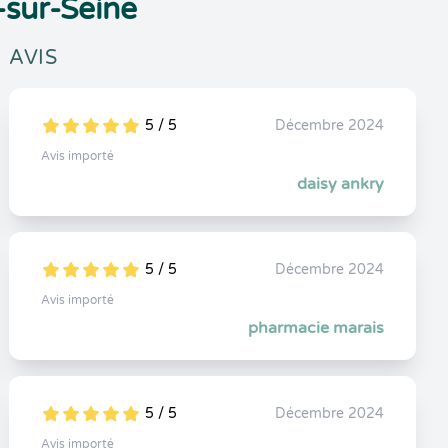
-sur-Seine
AVIS
5 / 5
Décembre 2024
5
1
5
0
Avis importé
daisy ankry
5 / 5
Décembre 2024
5
1
5
0
Avis importé
pharmacie marais
5 / 5
Décembre 2024
5
1
5
0
Avis importé