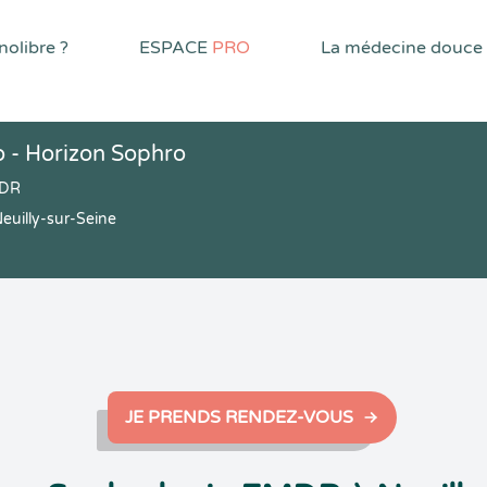
olibre ?
ESPACE
PRO
La médecine douce
o - Horizon Sophro
MDR
uilly-sur-Seine
JE PRENDS RENDEZ-VOUS