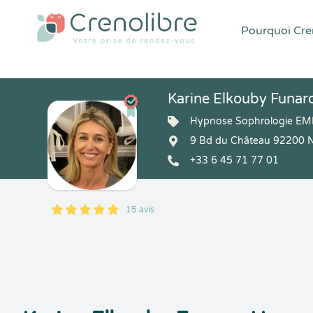
Pourquoi Cren
Karine Elkouby Funar
Hypnose Sophrologie E
9 Bd du Château 92200 Ne
+33 6 45 71 77 01
15 avis
5
1
5
15