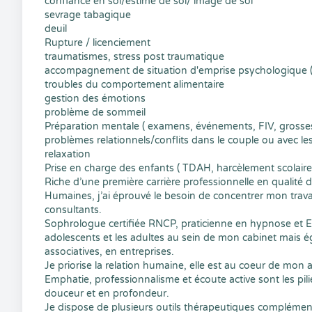
confiance en soi/estime de soi/ image de soi
sevrage tabagique
deuil
Rupture / licenciement
traumatismes, stress post traumatique
accompagnement de situation d'emprise psychologique (per
troubles du comportement alimentaire
gestion des émotions
problème de sommeil
Préparation mentale ( examens, événements, FIV, grosse
problèmes relationnels/conflits dans le couple ou avec le
relaxation
Prise en charge des enfants ( TDAH, harcèlement scolaire, t
Riche d’une première carrière professionnelle en qualité de
Humaines, j’ai éprouvé le besoin de concentrer mon trava
consultants.
Sophrologue certifiée RNCP, praticienne en hypnose et EM
adolescents et les adultes au sein de mon cabinet mais ég
associatives, en entreprises.
Je priorise la relation humaine, elle est au coeur de mon ac
Emphatie, professionnalisme et écoute active sont les p
douceur et en profondeur.
Je dispose de plusieurs outils thérapeutiques complémen