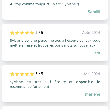
Au top comme toujours ! Merci Sylviane :)
Santilli
5 / 5
Août 2024
5
1
5
0
Sylviane est une personne très à l écoute qui sait vous
mettre à l aise et trouve les bons mots sur vos maux.
Ham
5 / 5
Mai 2024
5
1
5
0
sylviane est très a l écoute et disponible Je
recommande fortement
marlene