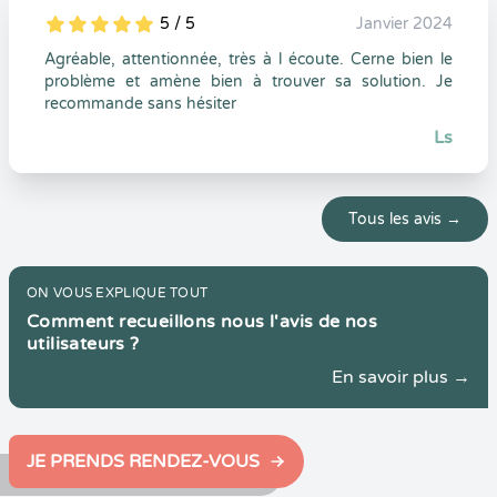
5 / 5
Janvier 2024
5
1
5
0
Agréable, attentionnée, très à l écoute. Cerne bien le
problème et amène bien à trouver sa solution. Je
recommande sans hésiter
Ls
Tous les avis →
ON VOUS EXPLIQUE TOUT
Comment recueillons nous l'avis de nos
utilisateurs ?
En savoir plus →
JE PRENDS RENDEZ-VOUS