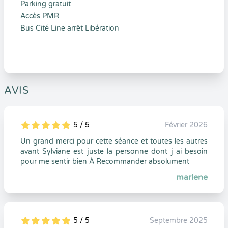
Parking gratuit
Accès PMR
Bus Cité Line arrêt Libération
AVIS
5 / 5
Février 2026
5
1
5
0
Un grand merci pour cette séance et toutes les autres
avant Sylviane est juste la personne dont j ai besoin
pour me sentir bien À Recommander absolument
marlene
5 / 5
Septembre 2025
5
1
5
0