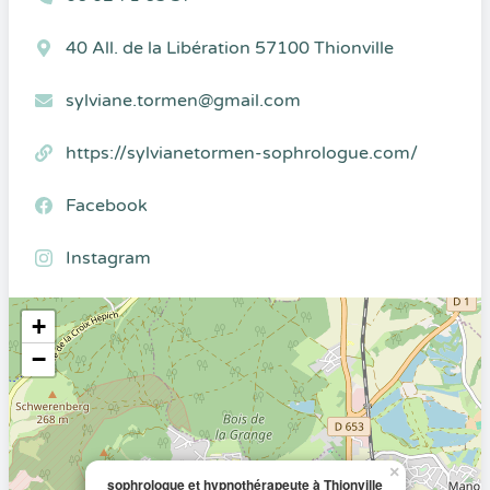
40 All. de la Libération 57100 Thionville
sylviane.tormen@gmail.com
https://sylvianetormen-sophrologue.com/
Facebook
Instagram
+
−
×
sophrologue et hypnothérapeute à Thionville