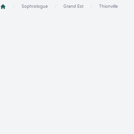
Sophrologue
Grand Est
Thionville
Crenolibre