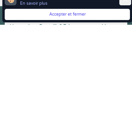
En savoir plus
Accepter et fermer
Vous quittez Doctolib ? Faites votre transition vers
Crenolibre tout en douceur !
Crenolibre
, Votre rendez-vous bien-être
Youtube
Facebook
Pintereset
Instagram
LinkedIn
Crenolibre récompensée et soutenue par