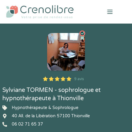
Open mai
9 avis
5
1
5
9
Sylviane TORMEN - sophrologue et
hypnothérapeute à Thionville
Hypnothérapeute & Sophrologue
40 All. de la Libération 57100 Thionville
06 02 71 65 37