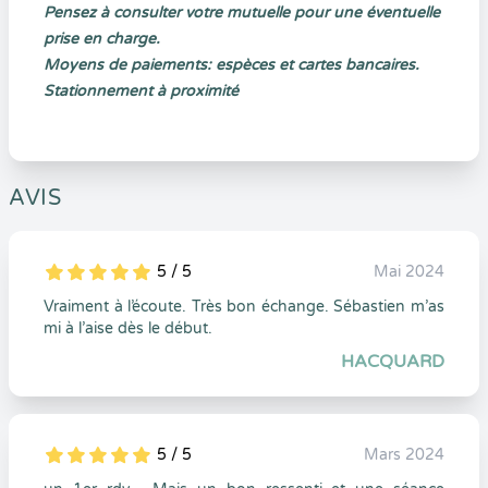
Pensez à consulter votre mutuelle pour une éventuelle
prise en charge.
Moyens de paiements: espèces et cartes bancaires.
Stationnement à proximité
AVIS
5 / 5
Mai 2024
5
1
5
0
Vraiment à l’écoute. Très bon échange. Sébastien m’as
mi à l’aise dès le début.
HACQUARD
5 / 5
Mars 2024
5
1
5
0