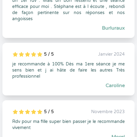
un 1er rdv . Mais un bon ressenti et une séance
efficace pour moi . Stéphane est à l écoute , rebondi
de façon pertinente sur nos réponses et nos
angoisses
Burluraux
5 / 5
Janvier 2024
5
1
5
0
je recommande à 100% Dès ma 1ere séance je me
sens bien et j ai hâte de faire les autres Très
professionnel
Caroline
5 / 5
Novembre 2023
5
1
5
0
Rdv pour ma fille super bien passer je le recommande
vivement