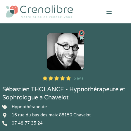
Open mai
5 avis
5
1
5
5
Sébastien THOLANCE - Hypnothérapeute et
Sophrologue à Chavelot
Hypnothérapeute
16 rue du bas des maix 88150 Chavelot
07 48 77 35 24