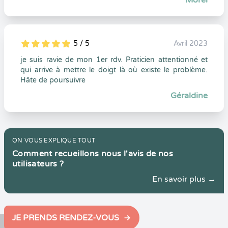
Morel
5 / 5
Avril 2023
5
1
5
0
je suis ravie de mon 1er rdv. Praticien attentionné et
qui arrive à mettre le doigt là où existe le problème.
Hâte de poursuivre
Géraldine
ON VOUS EXPLIQUE TOUT
Comment recueillons nous l'avis de nos
utilisateurs ?
En savoir plus →
JE PRENDS RENDEZ-VOUS