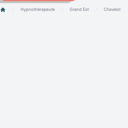
Hypnothérapeute
Grand Est
Chavelot
Crenolibre