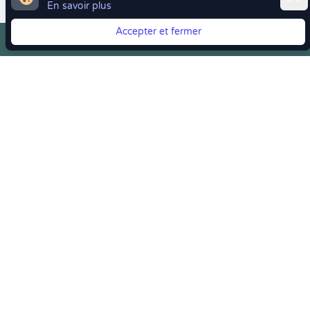
En savoir plus
Accepter et fermer
Vous quittez Doctolib ? Faites votre transition vers
Crenolibre tout en douceur !
Crenolibre
, Votre rendez-vous bien-être
Youtube
Facebook
Pintereset
Instagram
LinkedIn
Crenolibre récompensée et soutenue par