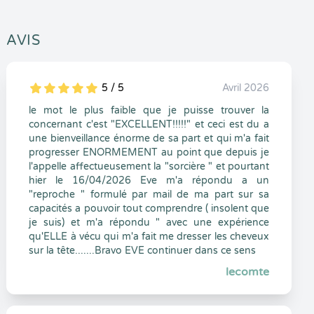
AVIS
5 / 5
Avril 2026
5
1
5
0
le mot le plus faible que je puisse trouver la
concernant c'est "EXCELLENT!!!!!" et ceci est du a
une bienveillance énorme de sa part et qui m'a fait
progresser ENORMEMENT au point que depuis je
l'appelle affectueusement la "sorcière " et pourtant
hier le 16/04/2026 Eve m'a répondu a un
"reproche " formulé par mail de ma part sur sa
capacités a pouvoir tout comprendre ( insolent que
je suis) et m'a répondu " avec une expérience
qu'ELLE à vécu qui m'a fait me dresser les cheveux
sur la tête.......Bravo EVE continuer dans ce sens
lecomte