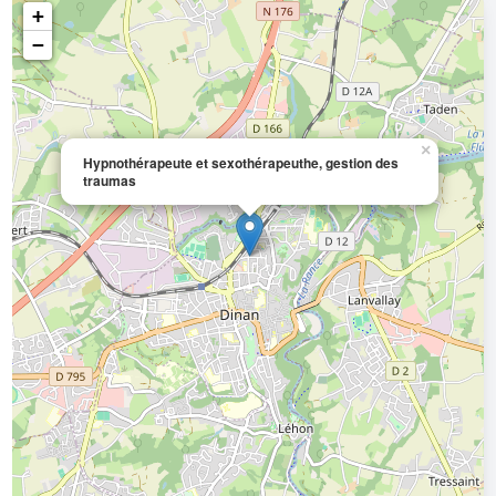
+
−
×
Hypnothérapeute et sexothérapeuthe, gestion des
traumas