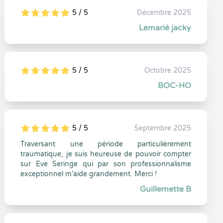
5 / 5
Décembre 2025
5
1
5
0
Lemarié jacky
5 / 5
Octobre 2025
5
1
5
0
BOC-HO
5 / 5
Septembre 2025
5
1
5
0
Traversant une période particulièrement
traumatique, je suis heureuse de pouvoir compter
sur Eve Seringe qui par son professionnalisme
exceptionnel m’aide grandement. Merci !
Guillemette B