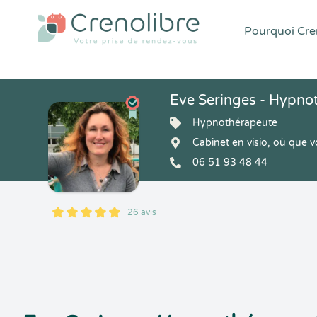
Pourquoi Cren
Eve Seringes - Hypno
Hypnothérapeute
Cabinet en visio, où que
06 51 93 48 44
26 avis
5
1
5
26