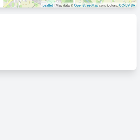
Leaflet
| Map data ©
OpenStreetMap
contributors,
CC-BY-SA