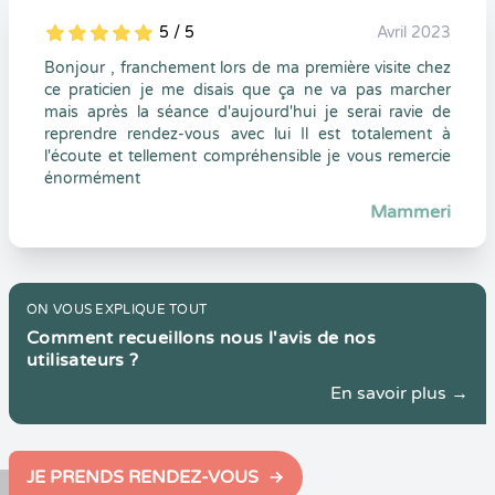
5 / 5
Avril 2023
5
1
5
0
Bonjour , franchement lors de ma première visite chez
ce praticien je me disais que ça ne va pas marcher
mais après la séance d'aujourd'hui je serai ravie de
reprendre rendez-vous avec lui Il est totalement à
l'écoute et tellement compréhensible je vous remercie
énormément
Mammeri
ON VOUS EXPLIQUE TOUT
Comment recueillons nous l'avis de nos
utilisateurs ?
En savoir plus →
JE PRENDS RENDEZ-VOUS