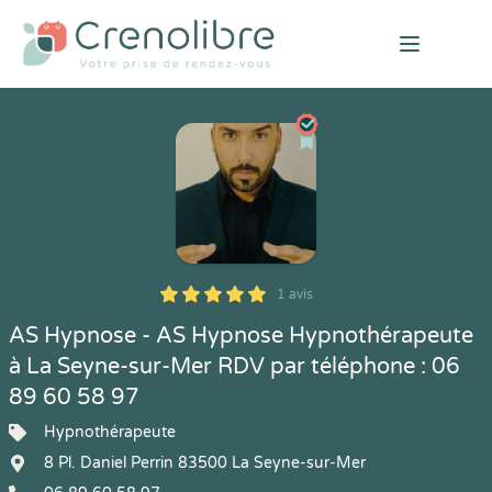
Open mai
1 avis
5
1
5
1
AS Hypnose - AS Hypnose Hypnothérapeute
à La Seyne-sur-Mer RDV par téléphone : 06
89 60 58 97
Hypnothérapeute
8 Pl. Daniel Perrin 83500 La Seyne-sur-Mer