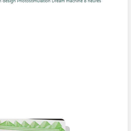
man design Photostimulation Dream machine 8 heures