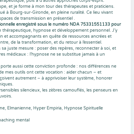
érapeutique, puis à d’autres approches corps-esprit.
pe, et je forme à mon tour des thérapeutes et praticiens.
ué à Bourg-sur-Gironde, en pleine ruralité. Ce lieu vivant
espaces de transmission en présentiel .
sionnelle enregistré sous le numéro NDA 75331551133 pour
n thérapeutique, hypnose et développement personnel. J’y
soin et accompagnants en quête de ressources ancrées et
re, de la transformation, et du retour à l’essentiel.
 juste mesure : poser des repères, reconnecter à soi, et
adres médicaux : l’hypnose ne se substitue jamais à un
porte aussi cette conviction profonde : nos différences ne
de mes outils ont cette vocation : aider chacun – et
çoivent autrement – à apprivoiser leur système, honorer
niques.
rsensibles silencieux, les zèbres camouflés, les penseurs en
voirs.
nne, Elmanienne, Hyper Empiria, Hypnose Spirituelle
oaching mental