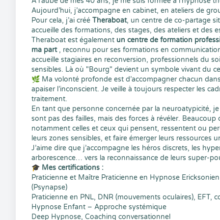
À l’aube de mes 40 ans, je me suis formée à l’hypnose th
Aujourd’hui, j’accompagne en cabinet, en ateliers de grou
Pour cela, j’ai créé
Theraboat
, un centre de co-partage sit
accueille des formations, des stages, des ateliers et des 
Theraboat est également
un centre de formation profes
ma part
, reconnu pour ses formations en communicatio
accueille stagiaires en reconversion, professionnels du 
sensibles. Là où "Bourg" devient un symbole vivant du cent
🌿 Ma volonté profonde est d’accompagner chacun dans sa
apaiser l’inconscient. Je veille à toujours respecter les c
traitement.
En tant que personne concernée par la neuroatypicité, je 
sont pas des failles, mais des forces à révéler. Beaucoup 
notamment celles et ceux qui pensent, ressentent ou per
leurs zones sensibles, et faire émerger leurs ressources u
J’aime dire que j’accompagne les héros discrets, les hype
arborescence… vers la reconnaissance de leurs super-pou
🎓
Mes certifications :
Praticienne et Maître Praticienne en Hypnose Ericksonie
(Psynapse)
Praticienne en PNL, DNR (mouvements oculaires), EFT, c
Hypnose Enfant – Approche systémique
Deep Hypnose, Coaching conversationnel