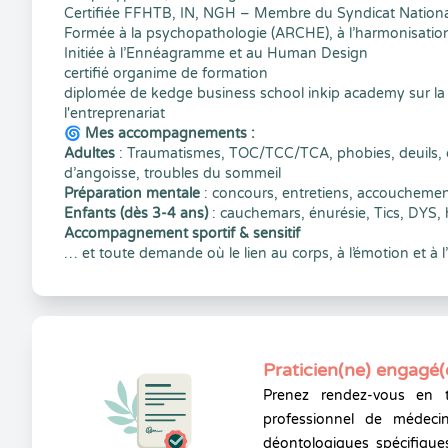
Certifiée FFHTB, IN, NGH – Membre du Syndicat Nation
Formée à la psychopathologie (ARCHE), à l’harmonisation
Initiée à l’Ennéagramme et au Human Design
certifié organime de formation
diplomée de kedge business school inkip academy sur la 
l'entreprenariat
🌀
Mes accompagnements :
Adultes
: Traumatismes, TOC/TCC/TCA, phobies, deuils, d
d’angoisse, troubles du sommeil
Préparation mentale
: concours, entretiens, accouchemen
Enfants (dès 3-4 ans)
: cauchemars, énurésie, Tics, DYS, 
Accompagnement sportif & sensitif
… et toute demande où le lien au corps, à l’émotion et à l
Praticien(ne) engagé(
Prenez rendez-vous en 
professionnel de médecin
déontologiques spécifiques