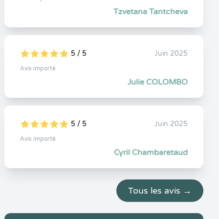
Tzvetana Tantcheva
5 / 5
Juin 2025
5
1
5
0
Avis importé
Julie COLOMBO
5 / 5
Juin 2025
5
1
5
0
Avis importé
Cyril Chambaretaud
Tous les avis →