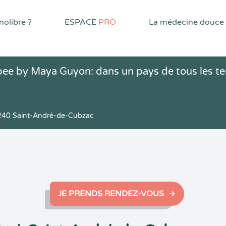
olibre ?
ESPACE
PRO
La médecine douce
ee by Maya Guyon: dans un pays de tous les
40 Saint-André-de-Cubzac
JE PRENDS RENDEZ-VOUS