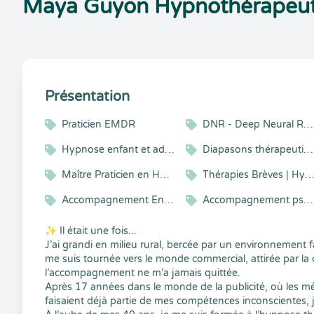
Maya Guyon Hypnothérapeut
Présentation
Praticien EMDR
DNR - Deep Neural Repatterning
Hypnose enfant et adolescent
Diapasons thérapeutiques
Maître Praticien en Hypnose
Thérapies Brèves | Hypnose | Coac
Accompagnement Energétique et Vibratoire
Accompagnement psycho-émotionnel
✨ Il était une fois...
J’ai grandi en milieu rural, bercée par un environnement fam
me suis tournée vers le monde commercial, attirée par la
l’accompagnement ne m’a jamais quittée.
Après 17 années dans le monde de la publicité, où les m
faisaient déjà partie de mes compétences inconscientes, j’