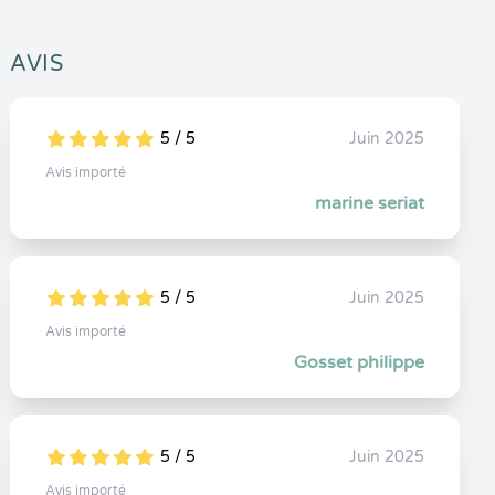
AVIS
5 / 5
Juin 2025
5
1
5
0
Avis importé
marine seriat
5 / 5
Juin 2025
5
1
5
0
Avis importé
Gosset philippe
5 / 5
Juin 2025
5
1
5
0
Avis importé