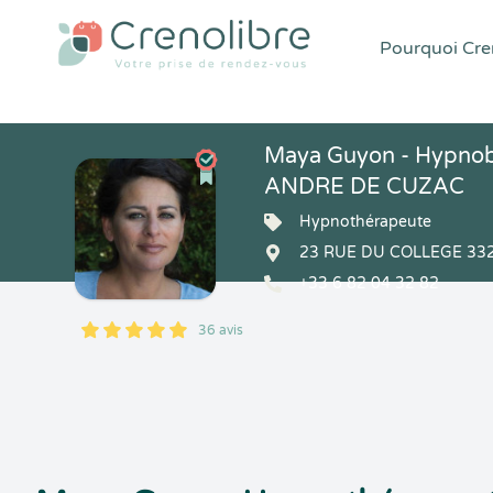
Pourquoi Cren
Maya Guyon - Hypnob
ANDRE DE CUZAC
Hypnothérapeute
23 RUE DU COLLEGE 332
+33 6 82 04 32 82
36 avis
5
1
5
36