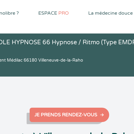
olibre ?
ESPACE
PRO
La médecine douce
POLE HYPNOSE 66 Hypnose / Ritmo (Type EMD
timent Médilac 66180 Villeneuve-de-la-Raho
JE PRENDS RENDEZ-VOUS