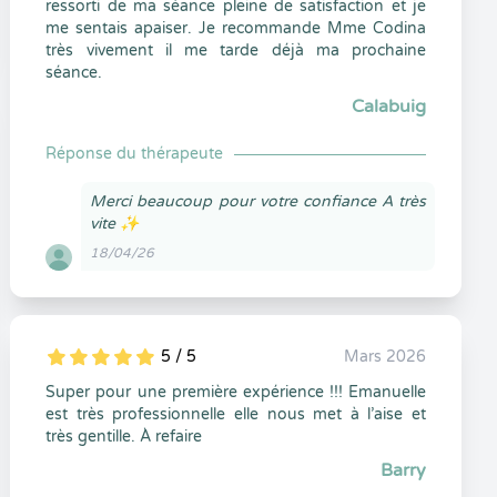
ressorti de ma séance pleine de satisfaction et je
me sentais apaiser. Je recommande Mme Codina
très vivement il me tarde déjà ma prochaine
séance.
Calabuig
Réponse du thérapeute
Merci beaucoup pour votre confiance A très
vite ✨
18/04/26
5 / 5
Mars 2026
5
1
5
0
Super pour une première expérience !!! Emanuelle
est très professionnelle elle nous met à l’aise et
très gentille. À refaire
Barry