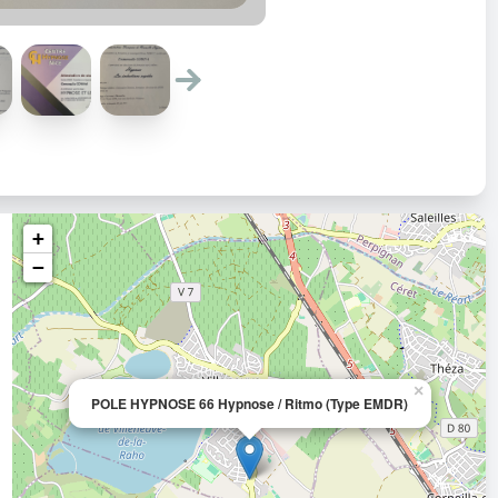
+
−
×
POLE HYPNOSE 66 Hypnose / Ritmo (Type EMDR)