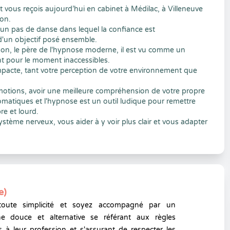
vous reçois aujourd’hui en cabinet à Médilac, à Villeneuve
ion.
un pas de danse dans lequel la confiance est
n d'un objectif posé ensemble.
son, le père de l'hypnose moderne, il est vu comme un
ont pour le moment inaccessibles.
impacte, tant votre perception de votre environnement que
motions, avoir une meilleure compréhension de votre propre
atiques et l'hypnose est un outil ludique pour remettre
re et lourd.
ystème nerveux, vous aider à y voir plus clair et vous adapter
e)
toute simplicité et soyez accompagné par un
e douce et alternative se référant aux règles
 à leur profession et s'assurant de respecter les