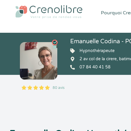
Pourquoi Cren
Emanuelle Codina - 
Hypnothérapeute
2 av col de la cirere, ba
07 84 40 41 58
80 avis
5
1
5
80