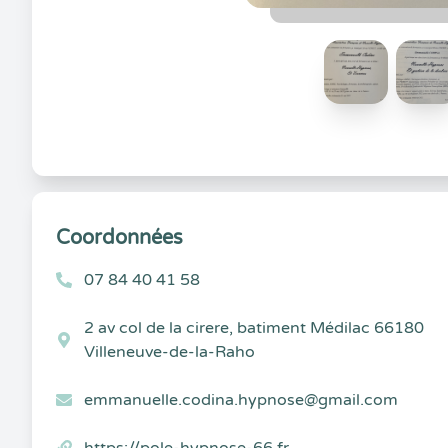
Coordonnées
07 84 40 41 58
2 av col de la cirere, batiment Médilac 66180
Villeneuve-de-la-Raho
emmanuelle.codina.hypnose@gmail.com