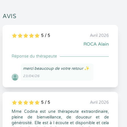
AVIS
5 / 5
Avril 2026
5
1
5
0
ROCA Alain
Réponse du thérapeute
merci beaucoup de votre retour ✨
23/04/26
5 / 5
Avril 2026
5
1
5
0
Mme Codina est une thérapeute extraordinaire,
pleine de bienveillance, de douceur et de
générosité. Elle est à l écoute et disponible et cela