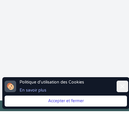
Politique d'utilisation des Cookies
Ferm
En savoir plus
Accepter et fermer
Vous quittez Doctolib ? Faites votre transition vers
Crenolibre tout en douceur !