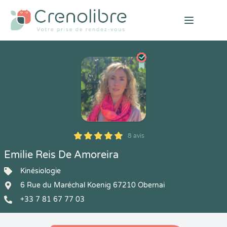
Open mai
8 avis
5
1
5
8
Emilie Reis De Amoreira
Kinésiologie
6 Rue du Maréchal Koenig 67210 Obernai
+33 7 81 67 77 03