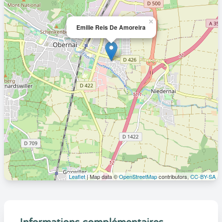
×
Emilie Reis De Amoreira
Leaflet
| Map data ©
OpenStreetMap
contributors,
CC-BY-SA