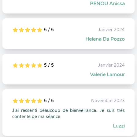
PENOU Anissa
5 / 5
Janvier 2024
5
1
5
0
Helena Da Pozzo
5 / 5
Janvier 2024
5
1
5
0
Valerie Lamour
5 / 5
Novembre 2023
5
1
5
0
J'ai ressenti beaucoup de bienveillance. Je suis très
contente de ma séance.
Luzzi