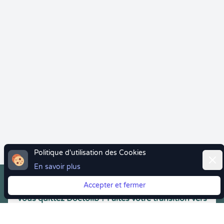
Politique d'utilisation des Cookies
Ferm
En savoir plus
Accepter et fermer
Vous quittez Doctolib ? Faites votre transition vers
Crenolibre tout en douceur !