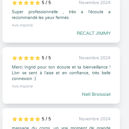
5 / 5
Novembre 2024
5
1
5
0
Super professionnelle , très a l'écoute a
recommandé les yeux fermés
Avis importé
RECALT JIMMY
5 / 5
Novembre 2024
5
1
5
0
Merci Ingrid pour ton écoute et ta bienveillance !
L’on se sent à l’aise et en confiance, très belle
connexion :)
Avis importé
Nell Broissiat
5 / 5
Novembre 2024
5
1
5
0
massage du corps, un vrai moment de grande