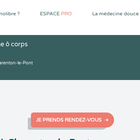
olibre ?
ESPACE
PRO
La médecine douce
e ô corps
arenton-le-Pont
JE PRENDS RENDEZ-VOUS