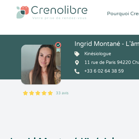
Pourquoi Cren
Ingrid Montané - L'âm
Kinésiologue
11 rue de Paris 94220 Ch
+33 6 02 64 38 59
33 avis
5
1
5
33