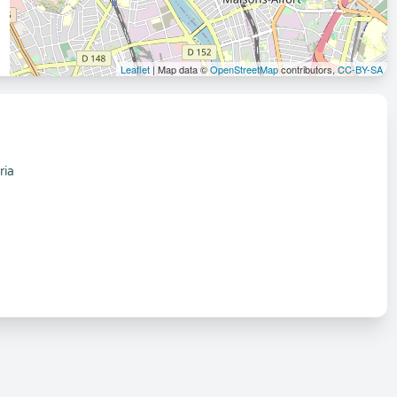
Leaflet
| Map data ©
OpenStreetMap
contributors,
CC-BY-SA
ria