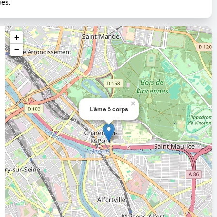
ues.
+
−
×
L'âme ô corps