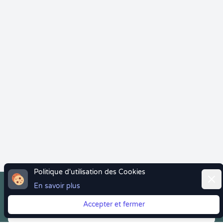
Politique d'utilisation des Cookies
Ferm
En savoir plus
Accepter et fermer
Vous quittez Doctolib ? Faites votre transition vers
Crenolibre tout en douceur !