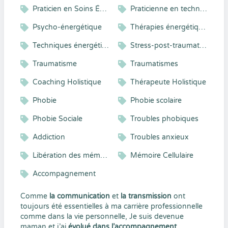
Praticien en Soins Énergétiques
Praticienne en techniques énergétiques
Psycho-énergétique
Thérapies énergétiques
Techniques énergétiques
Stress-post-traumatiques
Traumatisme
Traumatismes
Coaching Holistique
Thérapeute Holistique
Phobie
Phobie scolaire
Phobie Sociale
Troubles phobiques
Addiction
Troubles anxieux
Libération des mémoires cellulaires
Mémoire Cellulaire
Accompagnement
Comme
la
communication
et
la transmission
ont
toujours été essentielles à ma carrière professionnelle
comme dans la vie personnelle, Je suis devenue
maman et j’ai
évolué dans l’accompagnement