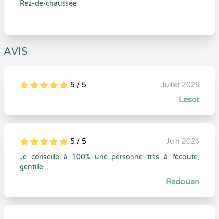
Rez-de-chaussée
AVIS
5 / 5
Juillet 2026
5
1
5
0
Lesot
5 / 5
Juin 2026
5
1
5
0
Je conseille à 100% une personne très à l'écoute,
gentille...
Radouan