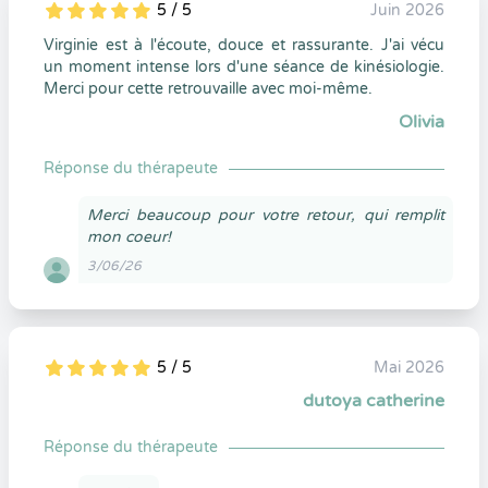
5 / 5
Juin 2026
5
1
5
0
Virginie est à l'écoute, douce et rassurante. J'ai vécu
un moment intense lors d'une séance de kinésiologie.
Merci pour cette retrouvaille avec moi-même.
Olivia
Réponse du thérapeute
Merci beaucoup pour votre retour, qui remplit
mon coeur!
3/06/26
5 / 5
Mai 2026
5
1
5
0
dutoya catherine
Réponse du thérapeute