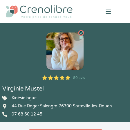
Open mai
80 avis
5
1
5
80
Virginie Mustel
Kinésiologue
44 Rue Roger Salengro 76300 Sotteville-lès-Rouen
07 68 60 12 45