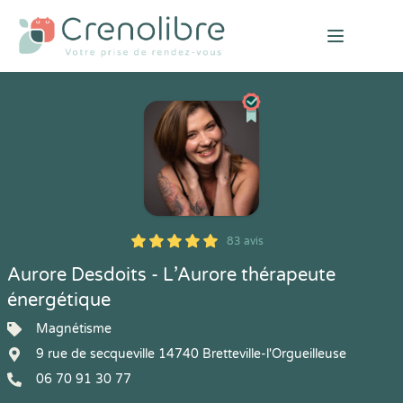
Open mai
83 avis
5
1
5
83
Aurore Desdoits - L’Aurore thérapeute
énergétique
Magnétisme
9 rue de secqueville 14740 Bretteville-l'Orgueilleuse
06 70 91 30 77