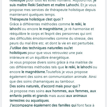
holistique
pour tous les êtres humains. Aujourd’hui,
je
suis maître Reiki Seichem et maître Lahochi.
Et je vous
propose mes services de thérapeute holistique depuis
maintenant quelques temps.
Thérapeute holistique c’est quoi ?
Grâce à différentes méthodes comme
le reiki, le
lahochi
ou encore
le magnétisme
, je ré-harmonise et
rééquilibre le corps et l’esprit des personnes qui ont
des difficultés émotionnelles comme du stresse, des
peurs du mal être etc. et dont la vie en est perturbée.
J’utilise des techniques naturelles ou/et
holistiques
pour que vous retrouviez une paix
intérieure et un équilibre énergétique.
Je vous propose divers soins grâce à ma maitrise de
ces différentes méthodes tels que
le reiki, le lahochi
ou
encore
le magnétisme.
Toutefois je vous propose
également des soins en communication animale. Ainsi
que des soins chamaniques au tambour.
Des soins naturels, d’accord mais pour qui ?
Je propose mes soins
aux hommes, aux femmes, aux
enfants petits et grands
mais aussi
aux animaux
terrestres ou aquatiques
.
J’accompagne également des familles qui
font face à