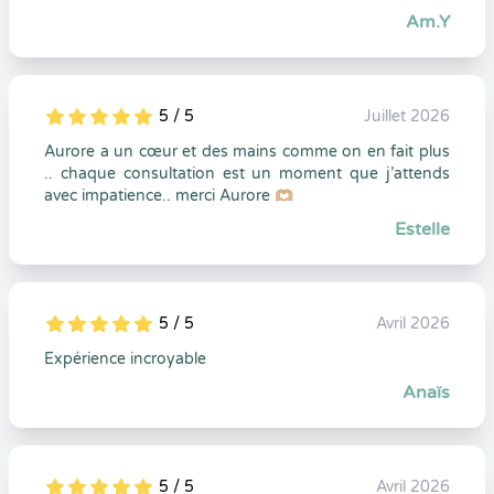
Am.Y
5 / 5
Juillet 2026
5
1
5
0
Aurore a un cœur et des mains comme on en fait plus
.. chaque consultation est un moment que j’attends
avec impatience.. merci Aurore 🫶🏼
Estelle
5 / 5
Avril 2026
5
1
5
0
Expérience incroyable
Anaïs
5 / 5
Avril 2026