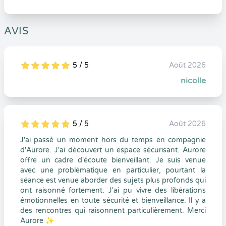
AVIS
5 / 5
Août 2026
5
1
5
0
nicolle
5 / 5
Août 2026
5
1
5
0
J'ai passé un moment hors du temps en compagnie
d'Aurore. J'ai découvert un espace sécurisant. Aurore
offre un cadre d'écoute bienveillant. Je suis venue
avec une problématique en particulier, pourtant la
séance est venue aborder des sujets plus profonds qui
ont raisonné fortement. J'ai pu vivre des libérations
émotionnelles en toute sécurité et bienveillance. Il y a
des rencontres qui raisonnent particulièrement. Merci
Aurore ✨