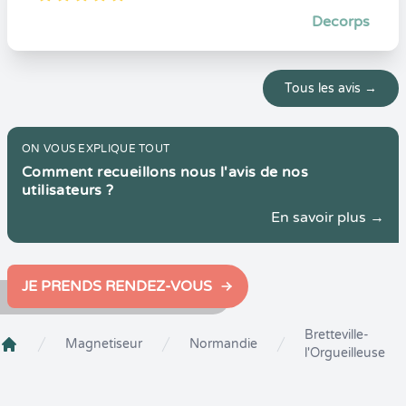
5
1
5
0
Decorps
Tous les avis →
ON VOUS EXPLIQUE TOUT
Comment recueillons nous l'avis de nos
utilisateurs ?
En savoir plus →
JE PRENDS RENDEZ-VOUS
Bretteville-
Magnetiseur
Normandie
l'Orgueilleuse
Crenolibre