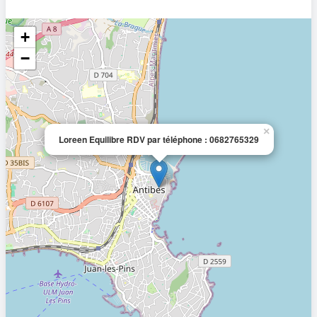
+
−
×
Loreen Equilibre RDV par téléphone : 0682765329