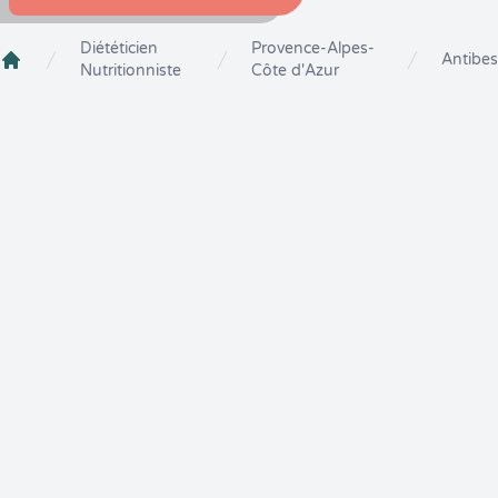
Diététicien
Provence-Alpes-
Antibes
Nutritionniste
Côte d'Azur
Crenolibre