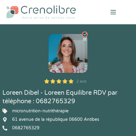
Open mai
2 avis
5
1
5
2
Loreen Dibel - Loreen Equilibre RDV par
téléphone : 0682765329
micronutrition-nutrithérapie
61 avenue de la république 06600 Antibes
0682765329