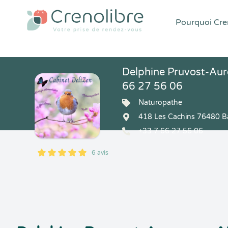
Pourquoi Cren
Delphine Pruvost-Aur
66 27 56 06
Naturopathe
418 Les Cachins 76480 Ba
+33 7 66 27 56 06
6 avis
5
1
5
6