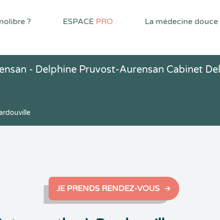
olibre ?
ESPACE
PRO
La médecine douce
ensan - Delphine Pruvost-Aurensan Cabinet Del
rdouville
JE PRENDS RENDEZ-VOUS