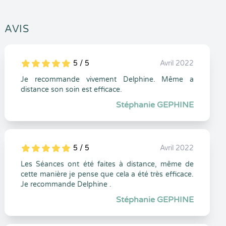
AVIS
5 / 5
Avril 2022
5
1
5
0
Je recommande vivement Delphine. Même a
distance son soin est efficace.
Stéphanie GEPHINE
5 / 5
Avril 2022
5
1
5
0
Les Séances ont été faites à distance, même de
cette manière je pense que cela a été très efficace.
Je recommande Delphine .
Stéphanie GEPHINE