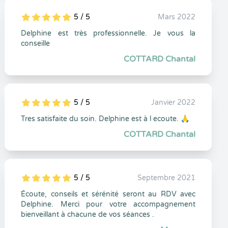
5 / 5
Mars 2022
5
1
5
0
Delphine est très professionnelle. Je vous la
conseille
COTTARD Chantal
5 / 5
Janvier 2022
5
1
5
0
Tres satisfaite du soin. Delphine est à l ecoute. 🙏
COTTARD Chantal
5 / 5
Septembre 2021
5
1
5
0
Écoute, conseils et sérénité seront au RDV avec
Delphine. Merci pour votre accompagnement
bienveillant à chacune de vos séances .