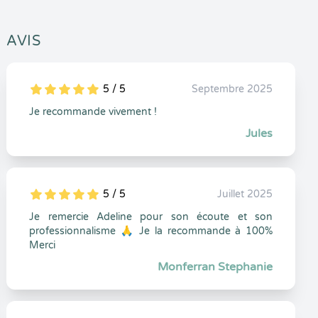
AVIS
5 / 5
Septembre 2025
5
1
5
0
Je recommande vivement !
Jules
5 / 5
Juillet 2025
5
1
5
0
Je remercie Adeline pour son écoute et son
professionnalisme 🙏 Je la recommande à 100%
Merci
Monferran Stephanie