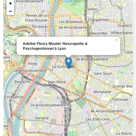
+
−
×
Adeline Fleury Moutier Naturopathe &
Psychogestionnel à Lyon