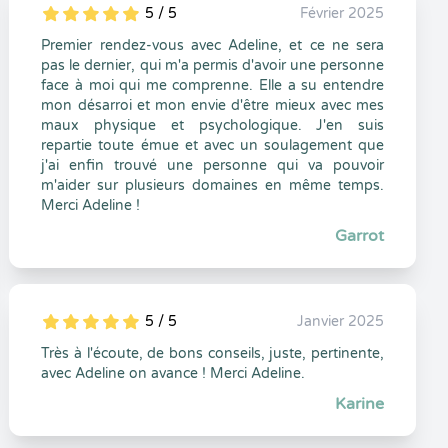
5 / 5
Février 2025
5
1
5
0
Premier rendez-vous avec Adeline, et ce ne sera
pas le dernier, qui m'a permis d'avoir une personne
face à moi qui me comprenne. Elle a su entendre
mon désarroi et mon envie d'être mieux avec mes
maux physique et psychologique. J'en suis
repartie toute émue et avec un soulagement que
j'ai enfin trouvé une personne qui va pouvoir
m'aider sur plusieurs domaines en même temps.
Merci Adeline !
Garrot
5 / 5
Janvier 2025
5
1
5
0
Très à l'écoute, de bons conseils, juste, pertinente,
avec Adeline on avance ! Merci Adeline.
Karine