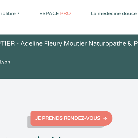
olibre ?
ESPACE
PRO
La médecine douce
ER - Adeline Fleury Moutier Naturopathe & P
 Lyon
JE PRENDS RENDEZ-VOUS