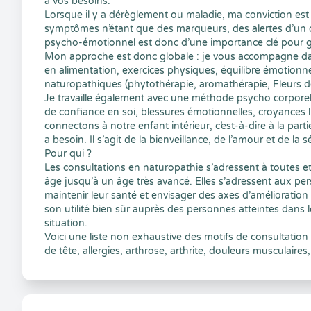
à vos besoins.
Lorsque il y a dérèglement ou maladie, ma conviction est qu
symptômes n’étant que des marqueurs, des alertes d’un 
psycho-émotionnel est donc d’une importance clé pour ga
Mon approche est donc globale : je vous accompagne dans
en alimentation, exercices physiques, équilibre émotionn
naturopathiques (phytothérapie, aromathérapie, Fleurs d
Je travaille également avec une méthode psycho corpore
de confiance en soi, blessures émotionnelles, croyances 
connectons à notre enfant intérieur, c’est-à-dire à la part
a besoin. Il s’agit de la bienveillance, de l’amour et de la 
Pour qui ?
Les consultations en naturopathie s’adressent à toutes et 
âge jusqu’à un âge très avancé. Elles s’adressent aux pe
maintenir leur santé et envisager des axes d’amélioration
son utilité bien sûr auprès des personnes atteintes dans 
situation.
Voici une liste non exhaustive des motifs de consultation :
de tête, allergies, arthrose, arthrite, douleurs musculair