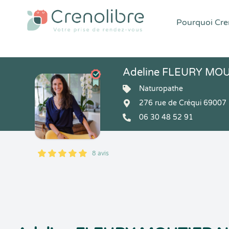
Pourquoi Cren
Adeline FLEURY MOUTI
Naturopathe
276 rue de Créqui 69007
06 30 48 52 91
8 avis
5
1
5
8