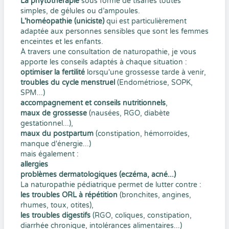
La phytothérapie
sous forme de tisanes toutes
simples, de gélules ou d’ampoules.
L'homéopathie (uniciste)
qui est particulièrement
adaptée aux personnes sensibles que sont les femmes
enceintes et les enfants.
À travers une consultation de naturopathie, je vous
apporte les conseils adaptés à chaque situation :
optimiser la fertilité
lorsqu'une grossesse tarde à venir,
troubles du cycle menstruel
(Endométriose, SOPK,
SPM...)
accompagnement et conseils nutritionnels
,
maux de grossesse
(nausées, RGO, diabète
gestationnel...),
maux du postpartum
(constipation, hémorroïdes,
manque d'énergie...)
mais également :
allergies
problèmes dermatologiques (eczéma, acné...)
La naturopathie pédiatrique permet de lutter contre :
les troubles ORL à répétition
(bronchites, angines,
rhumes, toux, otites),
les troubles digestifs
(RGO, coliques, constipation,
diarrhée chronique, intolérances alimentaires...)