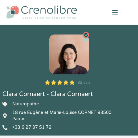
Open mai
32 avis
5
1
5
32
Clara Cornaert - Clara Cornaert
Naturopathe
18 rue Eugène et Marie-Louise CORNET 93500
Pantin
+33 6 27 37 51 72