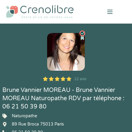
Open mai
22 avis
5
1
5
22
Brune Vannier MOREAU - Brune Vannier
MOREAU Naturopathe RDV par téléphone :
06 21 50 39 80
Naturopathe
89 Rue Broca 75013 Paris