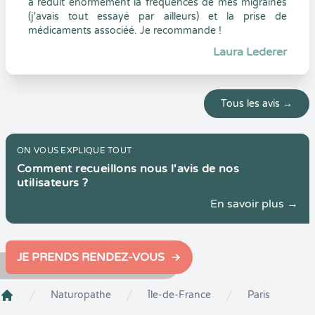
a reduit énormément la fréquences de mes migraines
(j'avais tout essayé par ailleurs) et la prise de
médicaments associéé. Je recommande !
Laura Lederer
Tous les avis →
ON VOUS EXPLIQUE TOUT
Comment recueillons nous l'avis de nos
utilisateurs ?
En savoir plus →
JE PRENDS RENDEZ-VOUS
Naturopathe
Île-de-France
Paris
Crenolibre