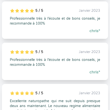
5 / 5
Janvier 2023
5
1
5
0
Professionnelle très à l'écoute et de bons conseils, je
recommande à 100%
chris*
5 / 5
Janvier 2023
5
1
5
0
Professionnelle très à l'écoute et de bons conseils, je
recommande à 100%
chris*
5 / 5
Janvier 2023
5
1
5
0
Excellente naturopathe qui me suit depuis presque
deux ans maintenant. Le nouveau regime alimentaire