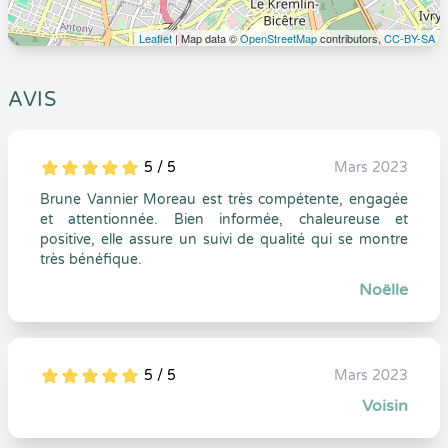
Leaflet
| Map data ©
OpenStreetMap
contributors,
CC-BY-SA
AVIS
5 / 5
Mars 2023
5
1
5
0
Brune Vannier Moreau est très compétente, engagée
et attentionnée. Bien informée, chaleureuse et
positive, elle assure un suivi de qualité qui se montre
très bénéfique.
Noëlle
5 / 5
Mars 2023
5
1
5
0
Voisin