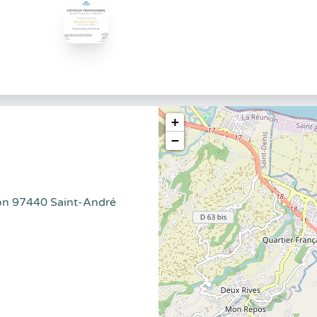
+
−
on 97440 Saint-André