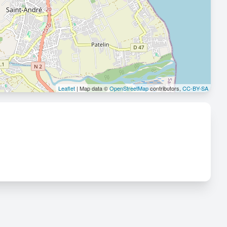
Leaflet
| Map data ©
OpenStreetMap
contributors,
CC-BY-SA