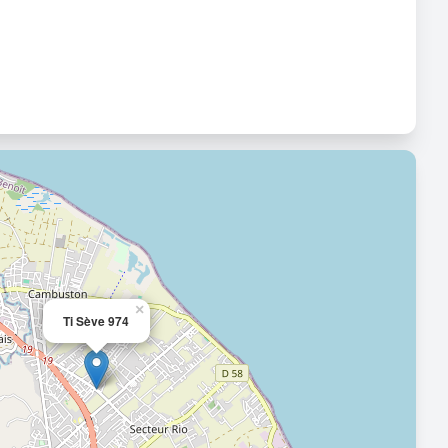
×
Ti Sève 974