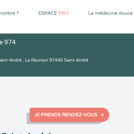
olibre ?
ESPACE
PRO
La médecine douce
ve 974
aint-André , La Réunion 97440 Saint-André
JE PRENDS RENDEZ-VOUS