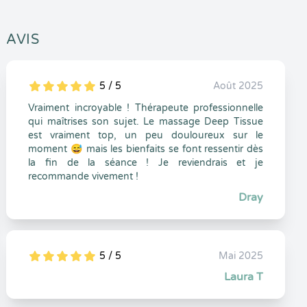
AVIS
5 / 5
Août 2025
5
1
5
0
Vraiment incroyable ! Thérapeute professionnelle
qui maîtrises son sujet. Le massage Deep Tissue
est vraiment top, un peu douloureux sur le
moment 😅 mais les bienfaits se font ressentir dès
la fin de la séance ! Je reviendrais et je
recommande vivement !
Dray
5 / 5
Mai 2025
5
1
5
0
Laura T