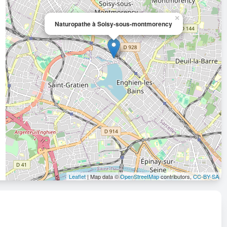
×
Naturopathe à Soisy-sous-montmorency
Leaflet
| Map data ©
OpenStreetMap
contributors,
CC-BY-SA