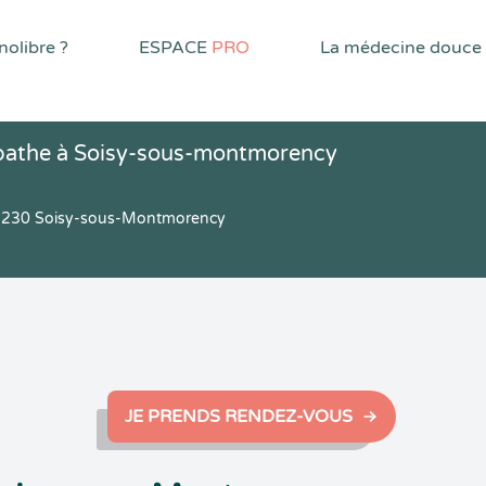
olibre ?
ESPACE
PRO
La médecine douce
opathe à Soisy-sous-montmorency
5230 Soisy-sous-Montmorency
JE PRENDS RENDEZ-VOUS