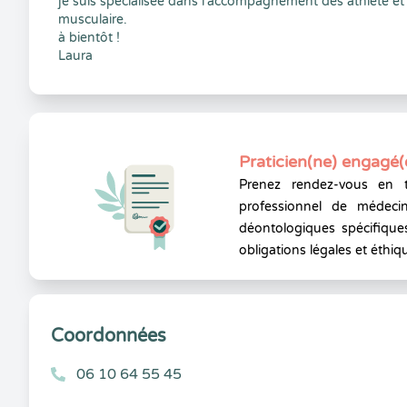
je suis spécialisée dans l'accompagnement des athlète et
musculaire.
à bientôt !
Laura
Praticien(ne) engagé(
Prenez rendez-vous en 
professionnel de médecin
déontologiques spécifiques
obligations légales et éthiq
Coordonnées
06 10 64 55 45