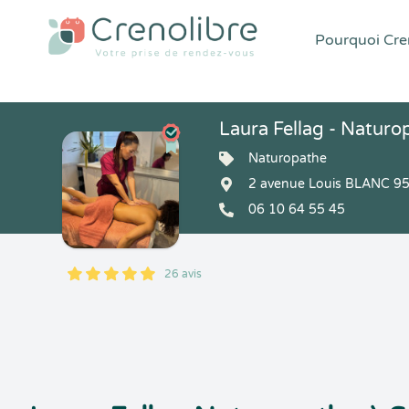
Pourquoi Cren
Laura Fellag - Natur
Naturopathe
2 avenue Louis BLANC 9
06 10 64 55 45
26 avis
5
1
5
26