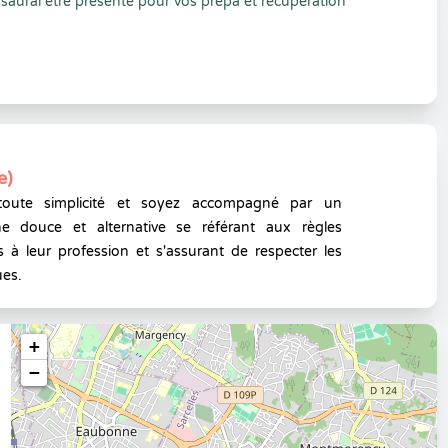
 saurai être présente pour vos prépa et récupération
e)
toute simplicité et soyez accompagné par un
e douce et alternative se référant aux règles
 à leur profession et s'assurant de respecter les
ues.
+
−