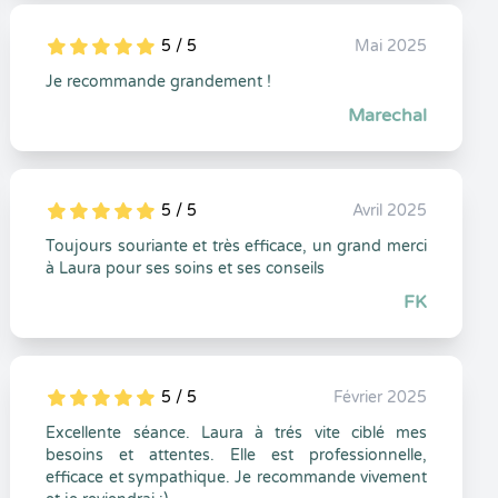
5 / 5
Mai 2025
5
1
5
0
Je recommande grandement !
Marechal
5 / 5
Avril 2025
5
1
5
0
Toujours souriante et très efficace, un grand merci
à Laura pour ses soins et ses conseils
FK
5 / 5
Février 2025
5
1
5
0
Excellente séance. Laura à trés vite ciblé mes
besoins et attentes. Elle est professionnelle,
efficace et sympathique. Je recommande vivement