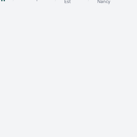
Est
Nancy
Crenolibre