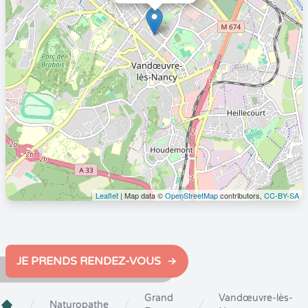
Leaflet
| Map data ©
OpenStreetMap
contributors,
CC-BY-SA
JE PRENDS RENDEZ-VOUS
Grand
Vandœuvre-lès-
Naturopathe