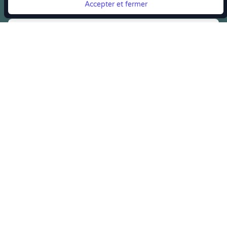
Accepter et fermer
Vous quittez Doctolib ? Faites votre transition vers
Crenolibre tout en douceur !
Crenolibre
, Votre rendez-vous bien-être
Youtube
Facebook
Pintereset
Instagram
LinkedIn
Crenolibre récompensée et soutenue par