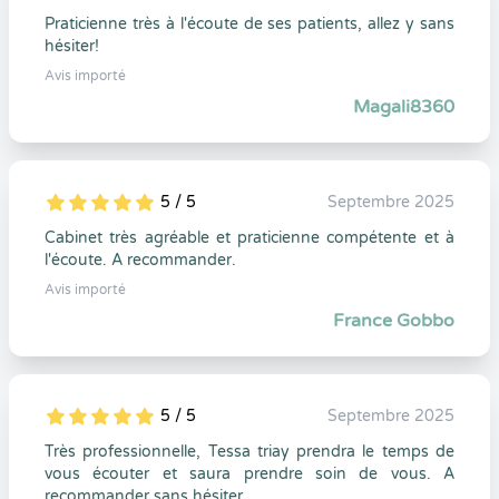
Praticienne très à l'écoute de ses patients, allez y sans
hésiter!
Avis importé
Magali8360
5 / 5
Septembre 2025
5
1
5
0
Cabinet très agréable et praticienne compétente et à
l'écoute. A recommander.
Avis importé
France Gobbo
5 / 5
Septembre 2025
5
1
5
0
Très professionnelle, Tessa triay prendra le temps de
vous écouter et saura prendre soin de vous. A
recommander sans hésiter.