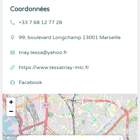
Coordonnées
+33 7 68 12 77 28
99, boulevard Longchamp 13001 Marseille
triay.tessa@yahoo.fr
https://www.tessatriay-mtc.fr
Facebook
+
−
×