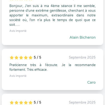
5
1
5
0
Bonjour, J'en suis à ma 4ème séance il me semble,
personne d'une extrême gentillesse, cherchant à vous
apporter le maximum, extraordinaire dans notre
société où, l'on n'a plus le temps de quoi que ce
soit.....
Avis importé
Alain Bicheron
5 / 5
Septembre 2025
5
1
5
0
Praticienne très à l'écoute. Je la recommande
fortement. Très efficace.
Avis importé
Caro
5 / 5
Septembre 2025
5
1
5
0