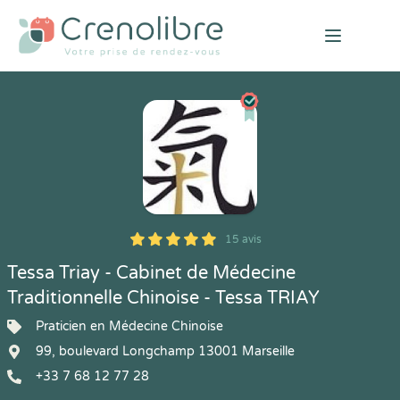
Open mai
15 avis
5
1
5
15
Tessa Triay - Cabinet de Médecine
Traditionnelle Chinoise - Tessa TRIAY
Praticien en Médecine Chinoise
99, boulevard Longchamp 13001 Marseille
+33 7 68 12 77 28