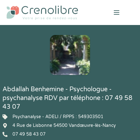
Open mai
Abdallah Benhemine - Psychologue -
psychanalyse RDV par téléphone : 07 49 58
43 07
Psychanalyse - ADELI / RPPS : 549303501
4 Rue de Lisbonne 54500 Vandœuvre-lès-Nancy
07 49 58 43 07