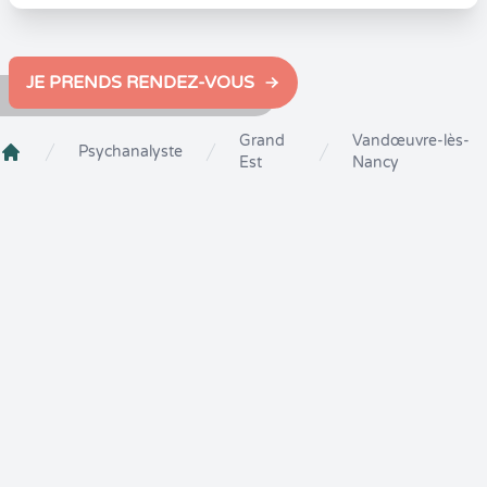
JE PRENDS RENDEZ-VOUS
Grand
Vandœuvre-lès-
Psychanalyste
Est
Nancy
Crenolibre