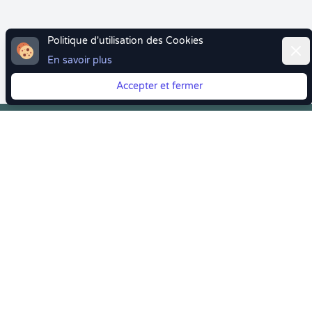
Politique d'utilisation des Cookies
Ferm
En savoir plus
Accepter et fermer
Vous quittez Doctolib ? Faites votre transition vers
Crenolibre tout en douceur !
Crenolibre
, Votre rendez-vous bien-être