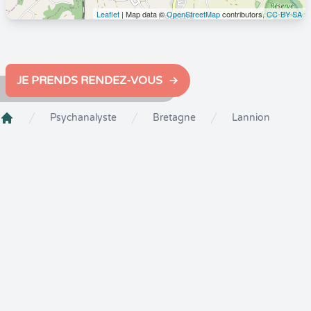
Leaflet
| Map data ©
OpenStreetMap
contributors,
CC-BY-SA
JE PRENDS RENDEZ-VOUS
Psychanalyste
Bretagne
Lannion
Crenolibre