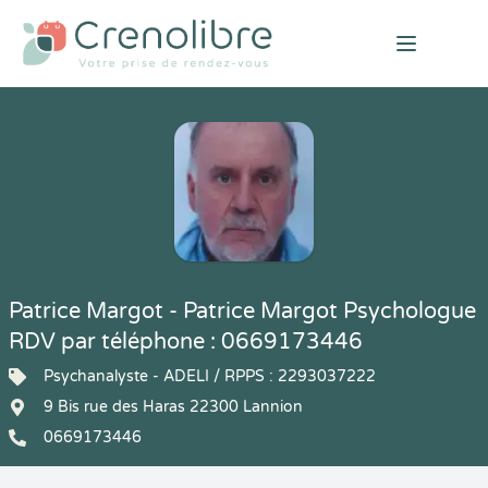
Open mai
Patrice Margot - Patrice Margot Psychologue
RDV par téléphone : 0669173446
Psychanalyste - ADELI / RPPS : 2293037222
9 Bis rue des Haras 22300 Lannion
0669173446