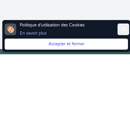
Politique d'utilisation des Cookies
Ferm
En savoir plus
Accepter et fermer
Vous quittez Doctolib ? Faites votre transition vers
Crenolibre tout en douceur !
Crenolibre
, Votre rendez-vous bien-être